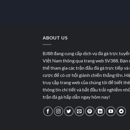
ABOUT US
BJ88 đang cung cấp dịch vụ đá gà trực tuyến
Việt Nam thông qua trang web SV388. Bạn 
thể tham gia các trận đấu đá gà trực tiếp và
cược để có cơ hội giành chiến thắng lớn. H
truy cập trang web của chúng tôi để biết th
thông tin chi tiết và bắt đầu trải nghiệm n
trận đá gà hấp dẫn ngay hôm nay!