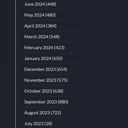
June 2024
(448)
May 2024
(480)
April 2024
(384)
March 2024
(548)
February 2024
(423)
January 2024
(650)
December 2023
(654)
November 2023
(575)
October 2023
(638)
September 2023
(880)
August 2023
(722)
July 2023
(28)