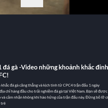
1 đá gà -Video những khoảnh khắc đỉn
FC!
hắc đá gà căng thẳng và kịch tính từ CPC4 trận đấu 1 ngày
địa chỉ hàng đầu cho trải nghiệm đá gà tại Việt Nam. Bạn sẽ được
 và cảm nhận không khí hào hứng của trận đấu này. Đừng bỏ lỡ c
 trê