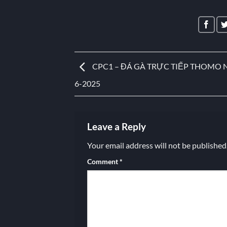
CPC1 – ĐÁ GÀ TRỰC TIẾP THOMO N
6-2025
Leave a Reply
Your email address will not be published
Comment
*