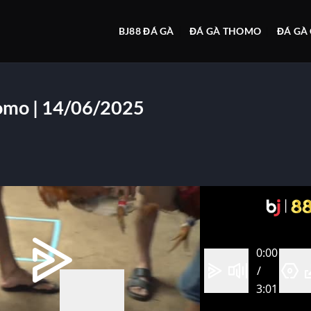
BJ88 ĐÁ GÀ
ĐÁ GÀ THOMO
ĐÁ GÀ
omo | 14/06/2025