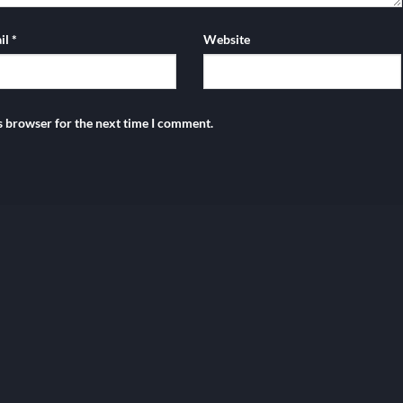
il
*
Website
s browser for the next time I comment.