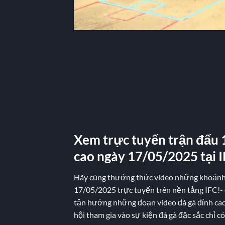
Xem trực tuyến trận đấu 
cao ngày 17/05/2025 tại I
Hãy cùng thưởng thức video những khoảnh k
17/05/2025 trực tuyến trên nền tảng IFC!- 
tận hưởng những đoạn video đá gà đỉnh cao
hội tham gia vào sự kiện đá gà đặc sắc chỉ có