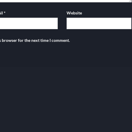
il
*
Website
s browser for the next time I comment.