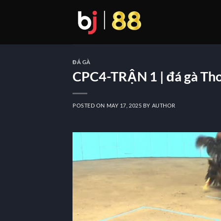
Skip
to
content
ĐÁ GÀ
CPC4-TRẬN 1 | đá gà Th
POSTED ON
MAY 17, 2025
BY
AUTHOR