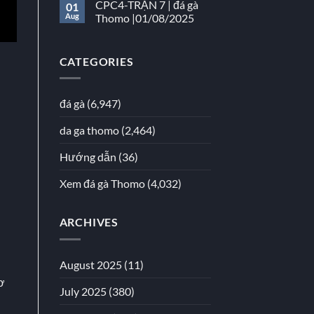
CPC4-TRẬN 7 | đá gà
01
Aug
Thomo |01/08/2025
CATEGORIES
đá gà
(6,947)
da ga thomo
(2,464)
Hướng dẫn
(36)
Xem đá gà Thomo
(4,032)
h
ARCHIVES
August 2025
(11)
ơ
July 2025
(380)