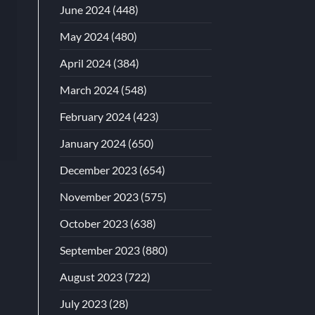
June 2024
(448)
May 2024
(480)
April 2024
(384)
March 2024
(548)
February 2024
(423)
January 2024
(650)
December 2023
(654)
November 2023
(575)
October 2023
(638)
September 2023
(880)
August 2023
(722)
July 2023
(28)