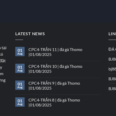
LATEST NEWS
LI
 tại
ĐÁ
CPC4-TRẬN 11 | đá gà Thomo
01
có
Aug
|01/08/2025
BJ8
 đặt
CPC4-TRẬN 10 | đá gà Thomo
ãy
01
bj8
Aug
|01/08/2025
êm
BJ8
hững
CPC4-TRẬN 9 | đá gà Thomo
01
Aug
|01/08/2025
BJ8
CPC4-TRẬN 8 | đá gà Thomo
01
Aug
|01/08/2025