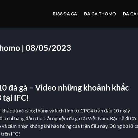
BJ88 ĐÁ GÀ
ĐÁ GÀ THOMO
ĐÁ GÀ
Thomo | 08/05/2023
10 đá gà – Video những khoảnh khắc
tại IFC!
hắc đá gà căng thẳng và kịch tính từ CPC4 trận đấu 10 ngày
địa chỉ hàng đầu cho trải nghiệm đá gà tại Việt Nam. Bạn sẽ được
 và cảm nhận không khí hào hứng của trận đấu này. Đừng bỏ lỡ c
 trên IFC!