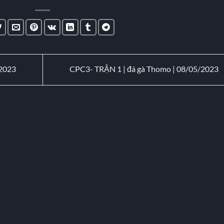
/2023
CPC3- TRẬN 1 | đá gà Thomo | 08/05/2023