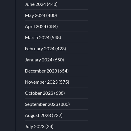
June 2024
(448)
May 2024
(480)
April 2024
(384)
March 2024
(548)
February 2024
(423)
January 2024
(650)
December 2023
(654)
November 2023
(575)
October 2023
(638)
September 2023
(880)
August 2023
(722)
July 2023
(28)