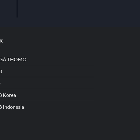
NK
 GÀ THOMO
8
8
8 Korea
8 Indonesia