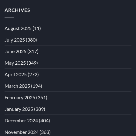
ARCHIVES
August 2025
(11)
July 2025
(380)
June 2025
(317)
May 2025
(349)
April 2025
(272)
March 2025
(194)
February 2025
(351)
January 2025
(389)
December 2024
(404)
November 2024
(363)