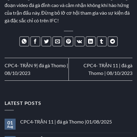
đoạn video đá gà đỉnh cao và cảm nhận không khí hào hứng
của trận đấu này. Đừng bỏ lỡ cơ hội tham gia vào sự kiện đá
gà đặc sắc chỉ có trên IFC!
CPC4- TRẬN 9| đá gà Thomo |
CPC4- TRẬN 11 | đá gà
08/10/2023
Thomo | 08/10/2023
LATEST POSTS
CPC4-TRẬN 11 | đá gà Thomo |01/08/2025
01
Aug