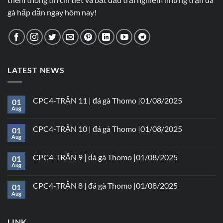
gà hấp dẫn ngay hôm nay!
LATEST NEWS
CPC4-TRẬN 11 | đá gà Thomo |01/08/2025
01
Aug
CPC4-TRẬN 10 | đá gà Thomo |01/08/2025
01
Aug
CPC4-TRẬN 9 | đá gà Thomo |01/08/2025
01
Aug
CPC4-TRẬN 8 | đá gà Thomo |01/08/2025
01
Aug
LINK