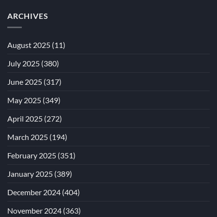
ARCHIVES
August 2025
(11)
July 2025
(380)
June 2025
(317)
May 2025
(349)
April 2025
(272)
March 2025
(194)
February 2025
(351)
January 2025
(389)
December 2024
(404)
November 2024
(363)