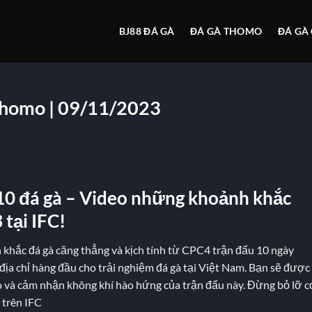
BJ88 ĐÁ GÀ
ĐÁ GÀ THOMO
ĐÁ GÀ
Thomo | 09/11/2023
10 đá gà – Video những khoảnh khắc
tại IFC!
hắc đá gà căng thẳng và kịch tính từ CPC4 trận đấu 10 ngày
địa chỉ hàng đầu cho trải nghiệm đá gà tại Việt Nam. Bạn sẽ được
 và cảm nhận không khí hào hứng của trận đấu này. Đừng bỏ lỡ c
 trên IFC