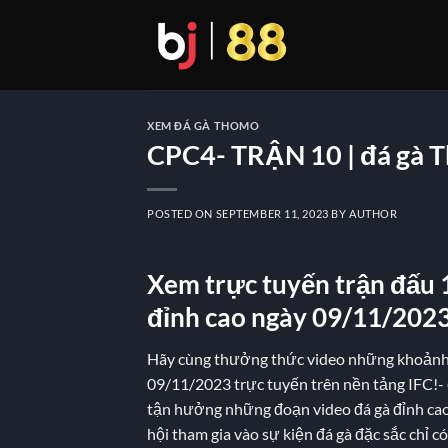
Skip
to
content
XEM ĐÁ GÀ THOMO
CPC4- TRẬN 10 | đá gà 
POSTED ON
SEPTEMBER 11, 2023
BY
AUTHOR
Xem trực tuyến trận đấu 
đỉnh cao ngày 09/11/2023 
Hãy cùng thưởng thức video những khoảnh k
09/11/2023 trực tuyến trên nền tảng IFC!- 
tận hưởng những đoạn video đá gà đỉnh cao
hội tham gia vào sự kiện đá gà đặc sắc chỉ có