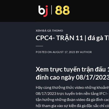
Skip
to
content
XEM ĐÁ GÀ THOMO
CPC4- TRẬN 11 | đá gà 
POSTED ON
AUGUST 17, 2023
BY
AUTHOR
Xem trực tuyến trận đấu 
đỉnh cao ngày 08/17/2023 
Hãy cùng thưởng thức video những khoảnh k
08/17/2023 trực tuyến trên nền tảng IFC!- 
tận hưởng những đoạn video đá gà đỉnh cao
hội tham gia vào sự kiện đá gà đặc sắc chỉ có