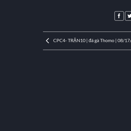
CPC4- TRẬN10 | đá gà Thomo | 08/17