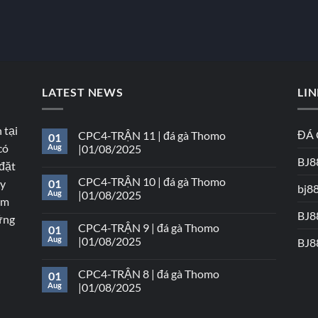
LATEST NEWS
LI
 tại
ĐÁ
CPC4-TRẬN 11 | đá gà Thomo
01
có
Aug
|01/08/2025
BJ8
 đặt
CPC4-TRẬN 10 | đá gà Thomo
ãy
01
bj8
Aug
|01/08/2025
êm
BJ8
hững
CPC4-TRẬN 9 | đá gà Thomo
01
Aug
|01/08/2025
BJ8
CPC4-TRẬN 8 | đá gà Thomo
01
Aug
|01/08/2025