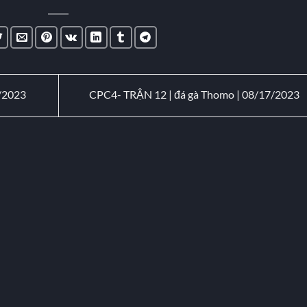
/2023
CPC4- TRẬN 12 | đá gà Thomo | 08/17/2023