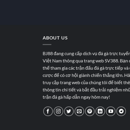
ABOUT US
BJ88 đang cung cấp dịch vụ đá gà trực tuyến
Việt Nam thông qua trang web SV388. Bạn 
thể tham gia các trận đấu đá gà trực tiếp và
cược để có cơ hội giành chiến thắng lớn. H
truy cập trang web của chúng tôi để biết th
thông tin chi tiết và bắt đầu trải nghiệm n
trận đá gà hấp dẫn ngay hôm nay!