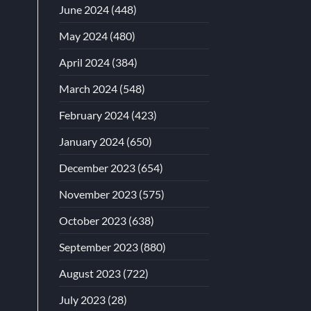
June 2024
(448)
May 2024
(480)
April 2024
(384)
March 2024
(548)
February 2024
(423)
January 2024
(650)
December 2023
(654)
November 2023
(575)
October 2023
(638)
September 2023
(880)
August 2023
(722)
July 2023
(28)