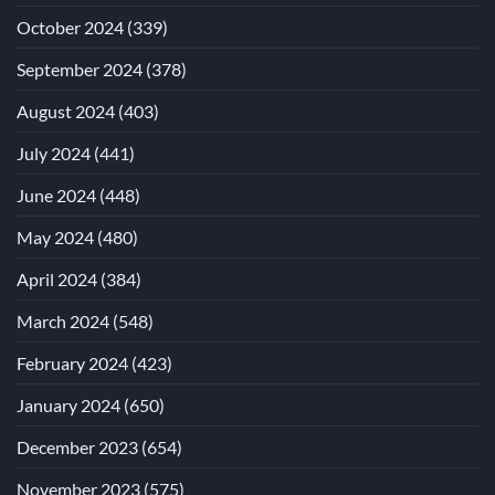
October 2024
(339)
September 2024
(378)
August 2024
(403)
July 2024
(441)
June 2024
(448)
May 2024
(480)
April 2024
(384)
March 2024
(548)
February 2024
(423)
January 2024
(650)
December 2023
(654)
November 2023
(575)