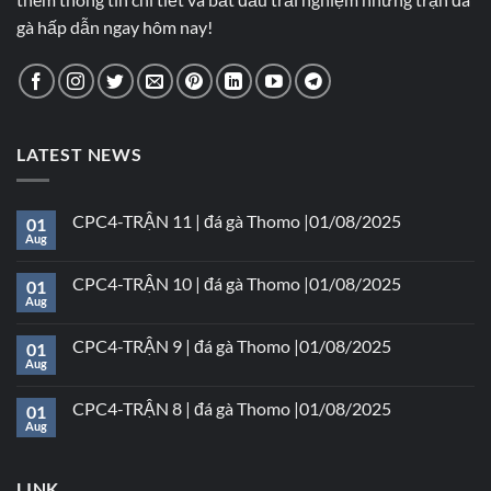
gà hấp dẫn ngay hôm nay!
LATEST NEWS
CPC4-TRẬN 11 | đá gà Thomo |01/08/2025
01
Aug
CPC4-TRẬN 10 | đá gà Thomo |01/08/2025
01
Aug
CPC4-TRẬN 9 | đá gà Thomo |01/08/2025
01
Aug
CPC4-TRẬN 8 | đá gà Thomo |01/08/2025
01
Aug
LINK