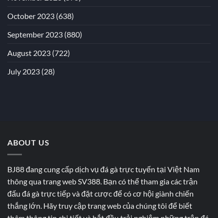
October 2023
(638)
September 2023
(880)
August 2023
(722)
July 2023
(28)
ABOUT US
BJ88 đang cung cấp dịch vụ đá gà trực tuyến tại Việt Nam
thông qua trang web SV388. Bạn có thể tham gia các trận
đấu đá gà trực tiếp và đặt cược để có cơ hội giành chiến
thắng lớn. Hãy truy cập trang web của chúng tôi để biết
thêm thông tin chi tiết và bắt đầu trải nghiệm những trận đá