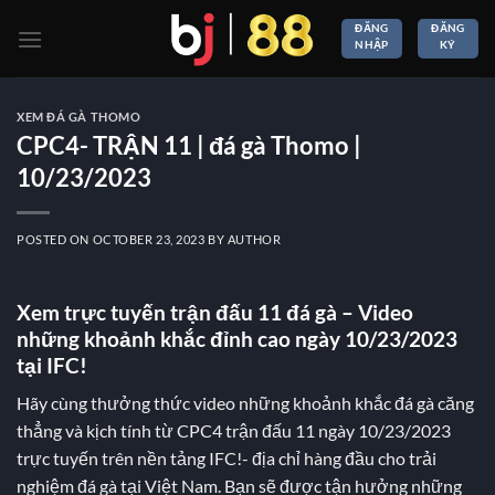
Skip
ĐĂNG
ĐĂNG
to
NHẬP
KÝ
content
XEM ĐÁ GÀ THOMO
CPC4- TRẬN 11 | đá gà Thomo |
10/23/2023
POSTED ON
OCTOBER 23, 2023
BY
AUTHOR
Xem trực tuyến trận đấu 11 đá gà – Video
những khoảnh khắc đỉnh cao ngày 10/23/2023
tại IFC!
Hãy cùng thưởng thức video những khoảnh khắc đá gà căng
thẳng và kịch tính từ CPC4 trận đấu 11 ngày 10/23/2023
trực tuyến trên nền tảng IFC!- địa chỉ hàng đầu cho trải
nghiệm đá gà tại Việt Nam. Bạn sẽ được tận hưởng những