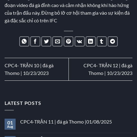
đoạn video đá gà đỉnh cao và cảm nhận không khí hào hứng
của trận đấu này. Đừng bỏ lỡ cơ hội tham gia vào sự kiện đá
gà đặc sắc chỉ có trên IFC
CPC4- TRẬN 10 | đá gà
CPC4- TRẬN 12 | đá gà
Thomo | 10/23/2023
Thomo | 10/23/2023
LATEST POSTS
CPC4-TRẬN 11 | đá gà Thomo |01/08/2025
01
Aug