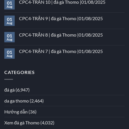
CPC4-TRẬN 10 | đá gà Thomo |01/08/2025
01
Aug
CPC4-TRẬN 9 | đá gà Thomo |01/08/2025
01
Aug
CPC4-TRẬN 8 | đá gà Thomo |01/08/2025
01
Aug
CPC4-TRẬN 7 | đá gà Thomo |01/08/2025
01
Aug
CATEGORIES
đá gà
(6,947)
da ga thomo
(2,464)
Hướng dẫn
(36)
Xem đá gà Thomo
(4,032)