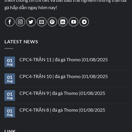
gà hấp dẫn ngay hôm nay!
LATEST NEWS
CPC4-TRẬN 11 | đá gà Thomo |01/08/2025
01
Aug
CPC4-TRẬN 10 | đá gà Thomo |01/08/2025
01
Aug
CPC4-TRẬN 9 | đá gà Thomo |01/08/2025
01
Aug
CPC4-TRẬN 8 | đá gà Thomo |01/08/2025
01
Aug
LINK