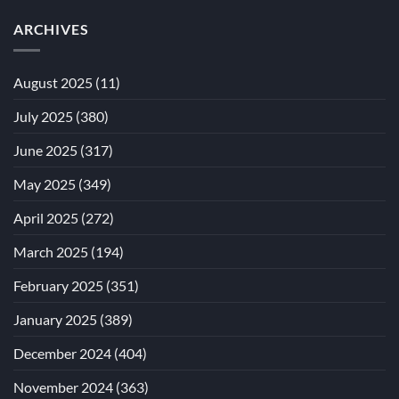
ARCHIVES
August 2025
(11)
July 2025
(380)
June 2025
(317)
May 2025
(349)
April 2025
(272)
March 2025
(194)
February 2025
(351)
January 2025
(389)
December 2024
(404)
November 2024
(363)