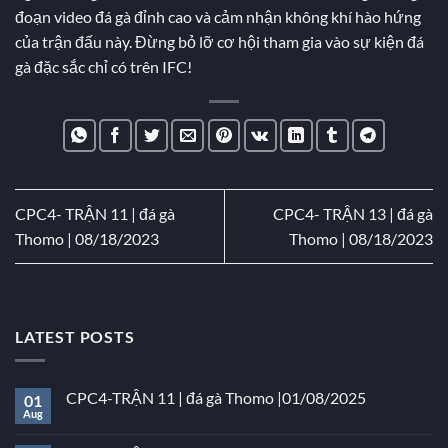
đoạn video đá gà đỉnh cao và cảm nhận không khí hào hứng
của trận đấu này. Đừng bỏ lỡ cơ hội tham gia vào sự kiện đá
gà đặc sắc chỉ có trên IFC!
CPC4- TRẬN 11 | đá gà
CPC4- TRẬN 13 | đá gà
Thomo | 08/18/2023
Thomo | 08/18/2023
LATEST POSTS
CPC4-TRẬN 11 | đá gà Thomo |01/08/2025
01
Aug