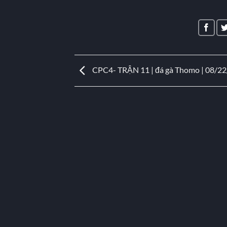
CPC4- TRẬN 11 | đá gà Thomo | 08/2