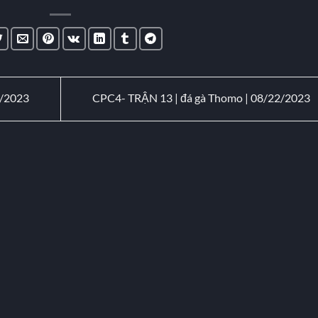
2/2023
CPC4- TRẬN 13 | đá gà Thomo | 08/22/2023