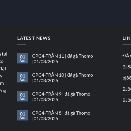
LATEST NEWS
LI
 tại
ĐÁ
CPC4-TRẬN 11 | đá gà Thomo
01
có
Aug
|01/08/2025
BJ8
 đặt
CPC4-TRẬN 10 | đá gà Thomo
ãy
01
bj8
Aug
|01/08/2025
êm
BJ8
hững
CPC4-TRẬN 9 | đá gà Thomo
01
Aug
|01/08/2025
BJ8
CPC4-TRẬN 8 | đá gà Thomo
01
Aug
|01/08/2025