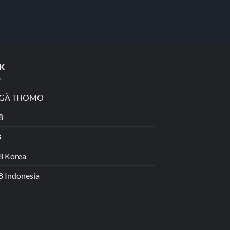
NK
 GÀ THOMO
8
8
8 Korea
8 Indonesia