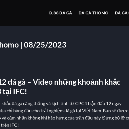
BJ88 ĐÁ GÀ
ĐÁ GÀ THOMO
ĐÁ GÀ
Thomo | 08/25/2023
12 đá gà – Video những khoảnh khắc
tại IFC!
hắc đá gà căng thẳng và kịch tính từ CPC4 trận đấu 12 ngày
địa chỉ hàng đầu cho trải nghiệm đá gà tại Việt Nam. Bạn sẽ được
 và cảm nhận không khí hào hứng của trận đấu này. Đừng bỏ lỡ c
 trên IFC!