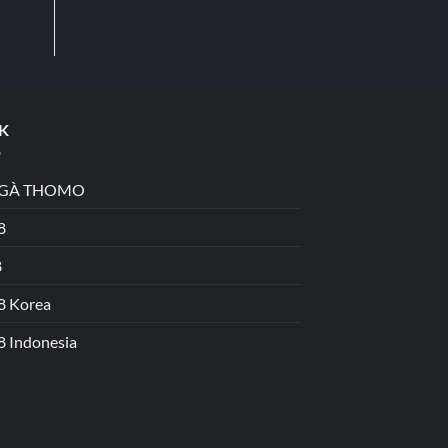
NK
 GÀ THOMO
8
8
8 Korea
8 Indonesia