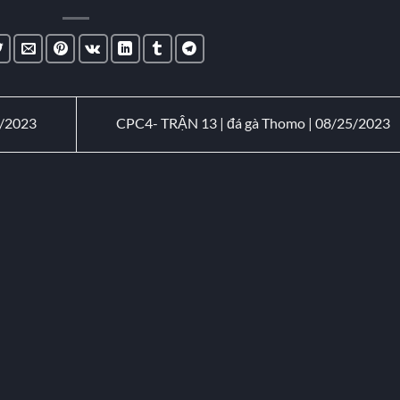
5/2023
CPC4- TRẬN 13 | đá gà Thomo | 08/25/2023