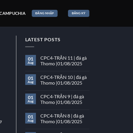
 CAMPUCHIA
ĐĂNG NHẬP
ĐĂNG KÝ
LATEST POSTS
CPC4-TRẬN 11 | đá gà
01
Aug
Thomo |01/08/2025
CPC4-TRẬN 10 | đá gà
01
Aug
Thomo |01/08/2025
CPC4-TRẬN 9 | đá gà
01
Aug
Thomo |01/08/2025
CPC4-TRẬN 8 | đá gà
01
Aug
Thomo |01/08/2025
ơ