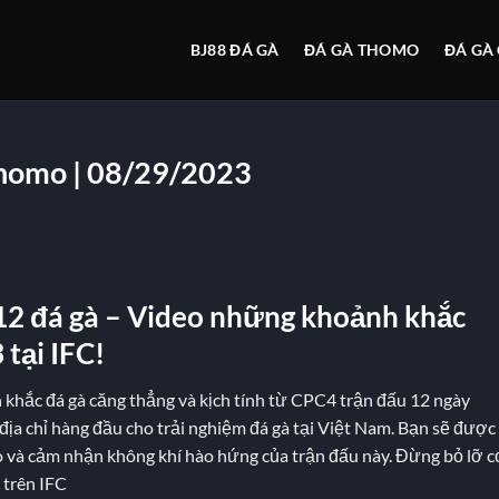
BJ88 ĐÁ GÀ
ĐÁ GÀ THOMO
ĐÁ GÀ
homo | 08/29/2023
12 đá gà – Video những khoảnh khắc
tại IFC!
hắc đá gà căng thẳng và kịch tính từ CPC4 trận đấu 12 ngày
địa chỉ hàng đầu cho trải nghiệm đá gà tại Việt Nam. Bạn sẽ được
 và cảm nhận không khí hào hứng của trận đấu này. Đừng bỏ lỡ c
 trên IFC