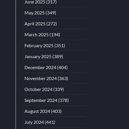
June 2025
(317)
May 2025
(349)
April 2025
(272)
March 2025
(194)
February 2025
(351)
January 2025
(389)
December 2024
(404)
November 2024
(363)
October 2024
(339)
September 2024
(378)
August 2024
(403)
July 2024
(441)