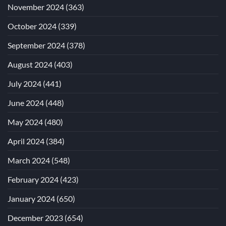
November 2024
(363)
October 2024
(339)
September 2024
(378)
August 2024
(403)
July 2024
(441)
June 2024
(448)
May 2024
(480)
April 2024
(384)
March 2024
(548)
February 2024
(423)
January 2024
(650)
December 2023
(654)