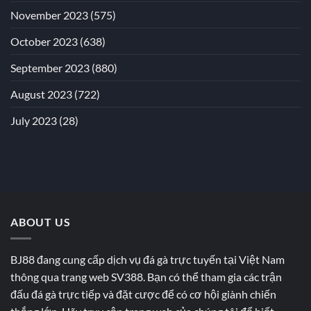
November 2023
(575)
October 2023
(638)
September 2023
(880)
August 2023
(722)
July 2023
(28)
ABOUT US
BJ88 đang cung cấp dịch vụ đá gà trực tuyến tại Việt Nam
thông qua trang web SV388. Bạn có thể tham gia các trận
đấu đá gà trực tiếp và đặt cược để có cơ hội giành chiến