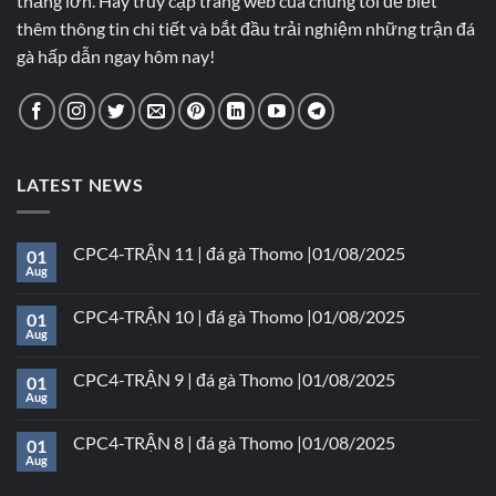
thắng lớn. Hãy truy cập trang web của chúng tôi để biết
thêm thông tin chi tiết và bắt đầu trải nghiệm những trận đá
gà hấp dẫn ngay hôm nay!
LATEST NEWS
CPC4-TRẬN 11 | đá gà Thomo |01/08/2025
01
Aug
CPC4-TRẬN 10 | đá gà Thomo |01/08/2025
01
Aug
CPC4-TRẬN 9 | đá gà Thomo |01/08/2025
01
Aug
CPC4-TRẬN 8 | đá gà Thomo |01/08/2025
01
Aug