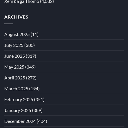
Xem đá gà Thomo
(4,032)
ARCHIVES
August 2025
(11)
July 2025
(380)
June 2025
(317)
May 2025
(349)
April 2025
(272)
March 2025
(194)
February 2025
(351)
January 2025
(389)
December 2024
(404)