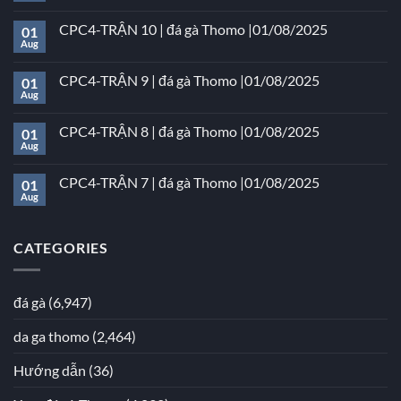
CPC4-TRẬN 10 | đá gà Thomo |01/08/2025
01
Aug
CPC4-TRẬN 9 | đá gà Thomo |01/08/2025
01
Aug
CPC4-TRẬN 8 | đá gà Thomo |01/08/2025
01
Aug
CPC4-TRẬN 7 | đá gà Thomo |01/08/2025
01
Aug
CATEGORIES
đá gà
(6,947)
da ga thomo
(2,464)
Hướng dẫn
(36)