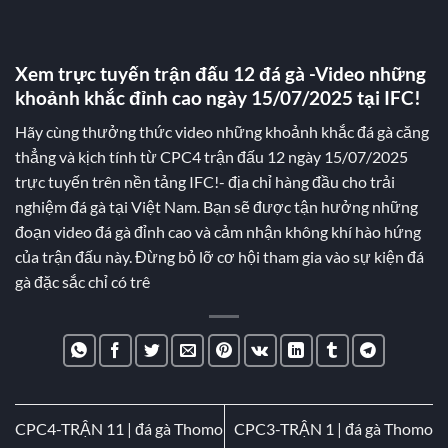
Xem trực tuyến trận đấu 12 đá gà -Video những
khoảnh khắc đỉnh cao ngày 15/07/2025 tại IFC!
Hãy cùng thưởng thức video những khoảnh khắc đá gà căng
thẳng và kịch tính từ CPC4 trận đấu 12 ngày 15/07/2025
trực tuyến trên nền tảng IFC!- địa chỉ hàng đầu cho trải
nghiệm đá gà tại Việt Nam. Bạn sẽ được tận hưởng những
đoạn video đá gà đỉnh cao và cảm nhận không khí hào hứng
của trận đấu này. Đừng bỏ lỡ cơ hội tham gia vào sự kiện đá
gà đặc sắc chỉ có trê
CPC4-TRẬN 11 | đá gà Thomo
CPC3-TRẬN 1 | đá gà Thomo