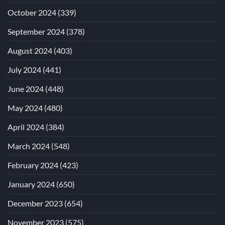
October 2024
(339)
September 2024
(378)
August 2024
(403)
July 2024
(441)
June 2024
(448)
May 2024
(480)
April 2024
(384)
March 2024
(548)
February 2024
(423)
January 2024
(650)
December 2023
(654)
November 2023
(575)