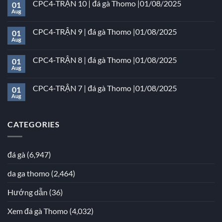
CPC4-TRẬN 10 | đá gà Thomo |01/08/2025
01
Aug
CPC4-TRẬN 9 | đá gà Thomo |01/08/2025
01
Aug
CPC4-TRẬN 8 | đá gà Thomo |01/08/2025
01
Aug
CPC4-TRẬN 7 | đá gà Thomo |01/08/2025
01
Aug
CATEGORIES
đá gà
(6,947)
da ga thomo
(2,464)
Hướng dẫn
(36)
Xem đá gà Thomo
(4,032)