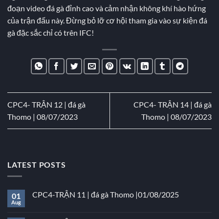
đoạn video đá gà đỉnh cao và cảm nhận không khí hào hứng
của trận đấu này. Đừng bỏ lỡ cơ hội tham gia vào sự kiện đá
gà đặc sắc chỉ có trên IFC!
CPC4- TRẬN 12 | đá gà
CPC4- TRẬN 14 | đá gà
Thomo | 08/07/2023
Thomo | 08/07/2023
LATEST POSTS
CPC4-TRẬN 11 | đá gà Thomo |01/08/2025
01
Aug