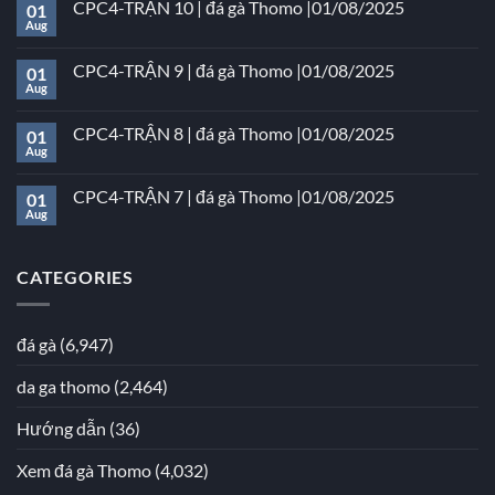
CPC4-TRẬN 10 | đá gà Thomo |01/08/2025
01
Aug
CPC4-TRẬN 9 | đá gà Thomo |01/08/2025
01
Aug
CPC4-TRẬN 8 | đá gà Thomo |01/08/2025
01
Aug
CPC4-TRẬN 7 | đá gà Thomo |01/08/2025
01
Aug
CATEGORIES
đá gà
(6,947)
da ga thomo
(2,464)
Hướng dẫn
(36)
Xem đá gà Thomo
(4,032)