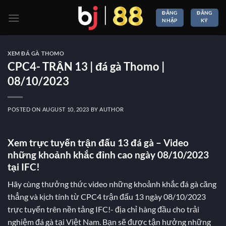
Skip
ĐĂNG
ĐĂNG
to
NHẬP
KÝ
content
XEM ĐÁ GÀ THOMO
CPC4- TRẬN 13 | đá gà Thomo |
08/10/2023
POSTED ON
AUGUST 10, 2023
BY
AUTHOR
Xem trực tuyến trận đấu 13 đá gà – Video
những khoảnh khắc đỉnh cao ngày 08/10/2023
tại IFC!
Hãy cùng thưởng thức video những khoảnh khắc đá gà căng
thẳng và kịch tính từ CPC4 trận đấu 13 ngày 08/10/2023
trực tuyến trên nền tảng IFC!- địa chỉ hàng đầu cho trải
nghiệm đá gà tại Việt Nam. Bạn sẽ được tận hưởng những