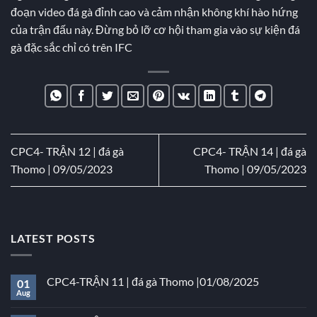
đoạn video đá gà đỉnh cao và cảm nhận không khí hào hứng
của trận đấu này. Đừng bỏ lỡ cơ hội tham gia vào sự kiện đá
gà đặc sắc chỉ có trên IFC
CPC4- TRẬN 12 | đá gà
CPC4- TRẬN 14 | đá gà
Thomo | 09/05/2023
Thomo | 09/05/2023
LATEST POSTS
CPC4-TRẬN 11 | đá gà Thomo |01/08/2025
01
Aug