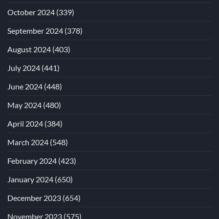
October 2024
(339)
September 2024
(378)
August 2024
(403)
July 2024
(441)
June 2024
(448)
May 2024
(480)
April 2024
(384)
March 2024
(548)
February 2024
(423)
January 2024
(650)
December 2023
(654)
November 2023
(575)