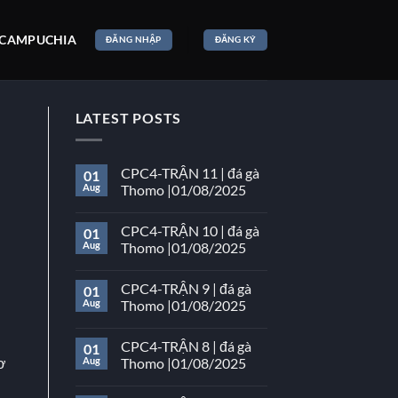
 CAMPUCHIA
ĐĂNG NHẬP
ĐĂNG KÝ
LATEST POSTS
CPC4-TRẬN 11 | đá gà
01
Aug
Thomo |01/08/2025
CPC4-TRẬN 10 | đá gà
01
Aug
Thomo |01/08/2025
CPC4-TRẬN 9 | đá gà
01
Aug
Thomo |01/08/2025
CPC4-TRẬN 8 | đá gà
01
Aug
Thomo |01/08/2025
ơ