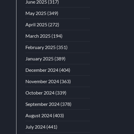
June 2025
(317)
May 2025
(349)
April 2025
(272)
March 2025
(194)
February 2025
(351)
January 2025
(389)
December 2024
(404)
November 2024
(363)
October 2024
(339)
September 2024
(378)
August 2024
(403)
July 2024
(441)