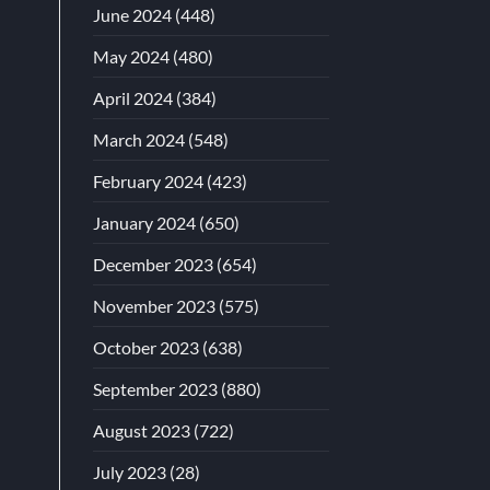
June 2024
(448)
May 2024
(480)
April 2024
(384)
March 2024
(548)
February 2024
(423)
January 2024
(650)
December 2023
(654)
November 2023
(575)
October 2023
(638)
September 2023
(880)
August 2023
(722)
July 2023
(28)