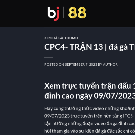
Skip
to
content
XEM ĐÁ GÀ THOMO
CPC4- TRẬN 13 | đá gà 
POSTED ON
SEPTEMBER 7, 2023
BY
AUTHOR
Xem trực tuyến trận đấu 
đỉnh cao ngày 09/07/2023 
Hãy cùng thưởng thức video những khoảnh k
09/07/2023 trực tuyến trên nền tảng IFC!- 
tận hưởng những đoạn video đá gà đỉnh cao
hội tham gia vào sự kiện đá gà đặc sắc chỉ có