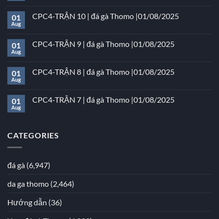
CPC4-TRẬN 10 | đá gà Thomo |01/08/2025
01
Aug
CPC4-TRẬN 9 | đá gà Thomo |01/08/2025
01
Aug
CPC4-TRẬN 8 | đá gà Thomo |01/08/2025
01
Aug
CPC4-TRẬN 7 | đá gà Thomo |01/08/2025
01
Aug
CATEGORIES
đá gà
(6,947)
da ga thomo
(2,464)
Hướng dẫn
(36)