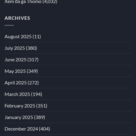
Xem đá gà Thomo
(4,032)
ARCHIVES
August 2025
(11)
July 2025
(380)
June 2025
(317)
May 2025
(349)
April 2025
(272)
March 2025
(194)
February 2025
(351)
January 2025
(389)
December 2024
(404)