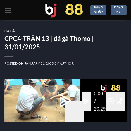
Skip
ĐĂNG
ĐĂNG
to
NHẬP
KÝ
content
ĐÁ GÀ
CPC4-TRẬN 13 | đá gà Thomo |
31/01/2025
POSTED ON
JANUARY 31, 2025
BY
AUTHOR