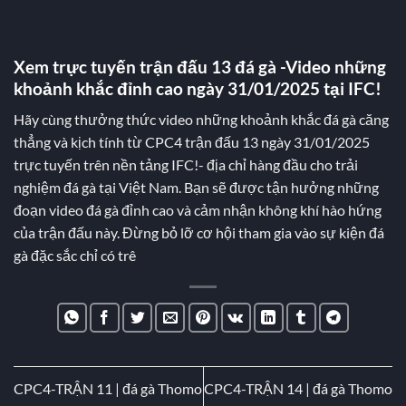
Xem trực tuyến trận đấu 13 đá gà -Video những
khoảnh khắc đỉnh cao ngày 31/01/2025 tại IFC!
Hãy cùng thưởng thức video những khoảnh khắc đá gà căng
thẳng và kịch tính từ CPC4 trận đấu 13 ngày 31/01/2025
trực tuyến trên nền tảng IFC!- địa chỉ hàng đầu cho trải
nghiệm đá gà tại Việt Nam. Bạn sẽ được tận hưởng những
đoạn video đá gà đỉnh cao và cảm nhận không khí hào hứng
của trận đấu này. Đừng bỏ lỡ cơ hội tham gia vào sự kiện đá
gà đặc sắc chỉ có trê
CPC4-TRẬN 11 | đá gà Thomo
CPC4-TRẬN 14 | đá gà Thomo