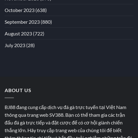
October 2023
(638)
September 2023
(880)
August 2023
(722)
July 2023
(28)
ABOUT US
BJ88 đang cung cấp dịch vụ đá gà trực tuyến tại Việt Nam
thông qua trang web SV388. Bạn có thể tham gia các trận
đấu đá gà trực tiếp và đặt cược để có cơ hội giành chiến
thắng lớn. Hãy truy cập trang web của chúng tôi để biết
thêm thông tin chi tiết và bắt đầu trải nghiệm những trận đá