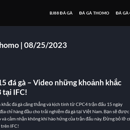
BJ88 ĐÁ GÀ
ĐÁ GÀ THOMO
ĐÁ GÀ
Thomo | 08/25/2023
15 đá gà – Video những khoảnh khắc
tại IFC!
hắc đá gà căng thẳng và kịch tính từ CPC4 trận đấu 15 ngày
địa chỉ hàng đầu cho trải nghiệm đá gà tại Việt Nam. Bạn sẽ được
 và cảm nhận không khí hào hứng của trận đấu này. Đừng bỏ lỡ c
 trên IFC!