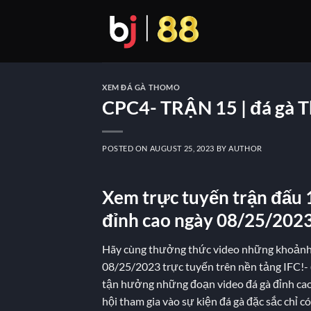
Skip
to
content
XEM ĐÁ GÀ THOMO
CPC4- TRẬN 15 | đá gà 
POSTED ON
AUGUST 25, 2023
BY
AUTHOR
Xem trực tuyến trận đấu 
đỉnh cao ngày 08/25/2023 
Hãy cùng thưởng thức video những khoảnh k
08/25/2023 trực tuyến trên nền tảng IFC!- 
tận hưởng những đoạn video đá gà đỉnh cao
hội tham gia vào sự kiện đá gà đặc sắc chỉ có