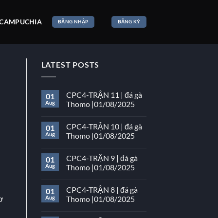
 CAMPUCHIA
ĐĂNG NHẬP
ĐĂNG KÝ
LATEST POSTS
CPC4-TRẬN 11 | đá gà
01
Aug
Thomo |01/08/2025
CPC4-TRẬN 10 | đá gà
01
Aug
Thomo |01/08/2025
CPC4-TRẬN 9 | đá gà
01
Aug
Thomo |01/08/2025
CPC4-TRẬN 8 | đá gà
01
Aug
Thomo |01/08/2025
ơ