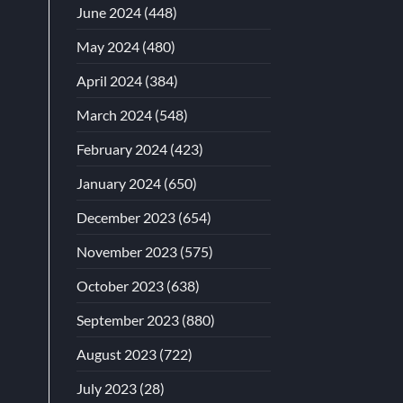
June 2024
(448)
May 2024
(480)
April 2024
(384)
March 2024
(548)
February 2024
(423)
January 2024
(650)
December 2023
(654)
November 2023
(575)
October 2023
(638)
September 2023
(880)
August 2023
(722)
July 2023
(28)