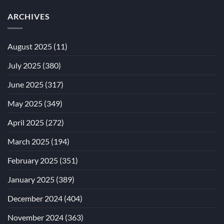
ARCHIVES
August 2025
(11)
July 2025
(380)
June 2025
(317)
May 2025
(349)
April 2025
(272)
March 2025
(194)
February 2025
(351)
January 2025
(389)
December 2024
(404)
November 2024
(363)