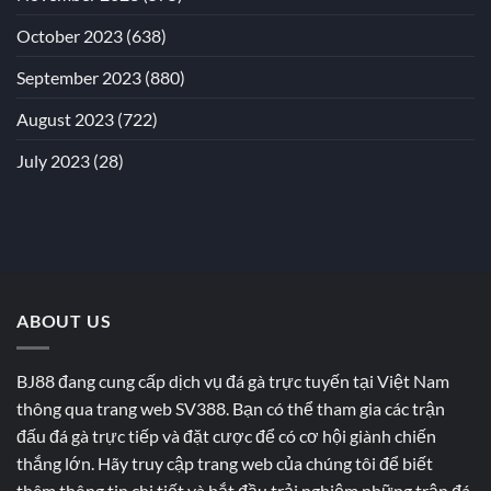
October 2023
(638)
September 2023
(880)
August 2023
(722)
July 2023
(28)
ABOUT US
BJ88 đang cung cấp dịch vụ đá gà trực tuyến tại Việt Nam
thông qua trang web SV388. Bạn có thể tham gia các trận
đấu đá gà trực tiếp và đặt cược để có cơ hội giành chiến
thắng lớn. Hãy truy cập trang web của chúng tôi để biết
thêm thông tin chi tiết và bắt đầu trải nghiệm những trận đá