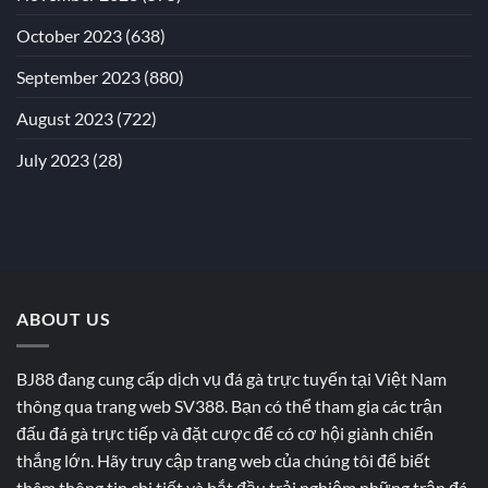
October 2023
(638)
September 2023
(880)
August 2023
(722)
July 2023
(28)
ABOUT US
BJ88 đang cung cấp dịch vụ đá gà trực tuyến tại Việt Nam
thông qua trang web SV388. Bạn có thể tham gia các trận
đấu đá gà trực tiếp và đặt cược để có cơ hội giành chiến
thắng lớn. Hãy truy cập trang web của chúng tôi để biết
thêm thông tin chi tiết và bắt đầu trải nghiệm những trận đá