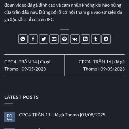
đoạn video đá gà đỉnh cao và cảm nhận không khí hào hứng
của trận đấu này. Đừng bỏ lỡ cơ hội tham gia vào sự kiện đá
gà đặc sắc chỉ có trên IFC
CPC4- TRẬN 14 | đá gà
CPC4- TRẬN 16 | đá gà
Thomo | 09/05/2023
Thomo | 09/05/2023
LATEST POSTS
CPC4-TRẬN 11 | đá gà Thomo |01/08/2025
01
Aug