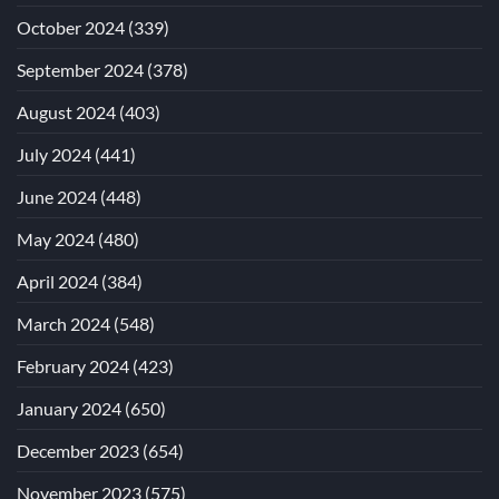
October 2024
(339)
September 2024
(378)
August 2024
(403)
July 2024
(441)
June 2024
(448)
May 2024
(480)
April 2024
(384)
March 2024
(548)
February 2024
(423)
January 2024
(650)
December 2023
(654)
November 2023
(575)