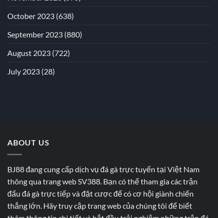
October 2023
(638)
September 2023
(880)
August 2023
(722)
July 2023
(28)
ABOUT US
BJ88 đang cung cấp dịch vụ đá gà trực tuyến tại Việt Nam
thông qua trang web SV388. Bạn có thể tham gia các trận
đấu đá gà trực tiếp và đặt cược để có cơ hội giành chiến
thắng lớn. Hãy truy cập trang web của chúng tôi để biết
thêm thông tin chi tiết và bắt đầu trải nghiệm những trận đá