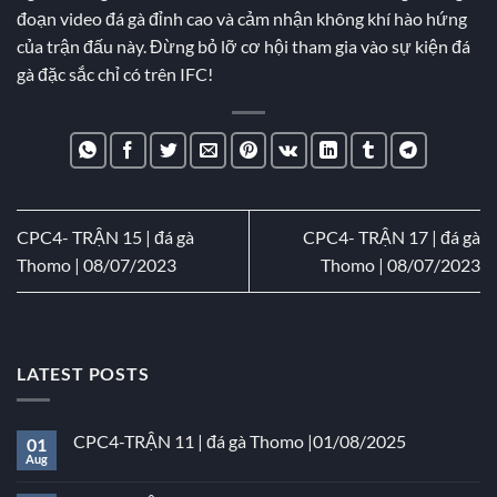
đoạn video đá gà đỉnh cao và cảm nhận không khí hào hứng
của trận đấu này. Đừng bỏ lỡ cơ hội tham gia vào sự kiện đá
gà đặc sắc chỉ có trên IFC!
CPC4- TRẬN 15 | đá gà
CPC4- TRẬN 17 | đá gà
Thomo | 08/07/2023
Thomo | 08/07/2023
LATEST POSTS
CPC4-TRẬN 11 | đá gà Thomo |01/08/2025
01
Aug