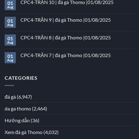
CPC4-TRẬN 10 | đá gà Thomo |01/08/2025
01
Aug
CPC4-TRẬN 9 | đá gà Thomo |01/08/2025
01
Aug
CPC4-TRẬN 8 | đá gà Thomo |01/08/2025
01
Aug
CPC4-TRẬN 7 | đá gà Thomo |01/08/2025
01
Aug
CATEGORIES
đá gà
(6,947)
da ga thomo
(2,464)
Hướng dẫn
(36)
Xem đá gà Thomo
(4,032)