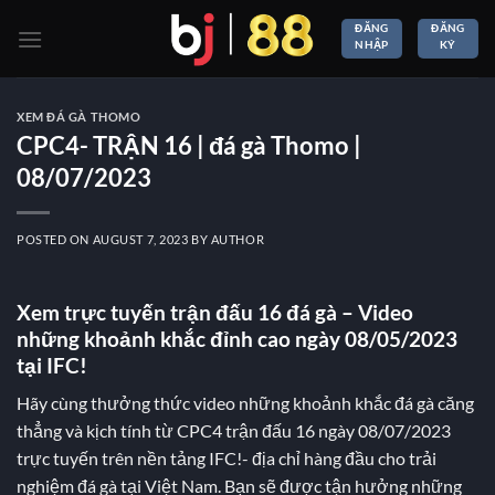
Skip
ĐĂNG
ĐĂNG
to
NHẬP
KÝ
content
XEM ĐÁ GÀ THOMO
CPC4- TRẬN 16 | đá gà Thomo |
08/07/2023
POSTED ON
AUGUST 7, 2023
BY
AUTHOR
Xem trực tuyến trận đấu 16 đá gà – Video
những khoảnh khắc đỉnh cao ngày 08/05/2023
tại IFC!
Hãy cùng thưởng thức video những khoảnh khắc đá gà căng
thẳng và kịch tính từ CPC4 trận đấu 16 ngày 08/07/2023
trực tuyến trên nền tảng IFC!- địa chỉ hàng đầu cho trải
nghiệm đá gà tại Việt Nam. Bạn sẽ được tận hưởng những