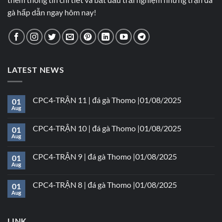
gà hấp dẫn ngay hôm nay!
LATEST NEWS
CPC4-TRẬN 11 | đá gà Thomo |01/08/2025
01
Aug
CPC4-TRẬN 10 | đá gà Thomo |01/08/2025
01
Aug
CPC4-TRẬN 9 | đá gà Thomo |01/08/2025
01
Aug
CPC4-TRẬN 8 | đá gà Thomo |01/08/2025
01
Aug
LINK