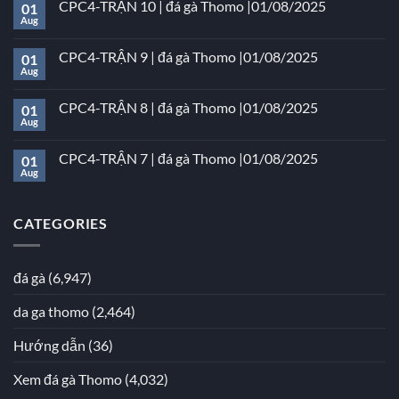
CPC4-TRẬN 10 | đá gà Thomo |01/08/2025
01
Aug
CPC4-TRẬN 9 | đá gà Thomo |01/08/2025
01
Aug
CPC4-TRẬN 8 | đá gà Thomo |01/08/2025
01
Aug
CPC4-TRẬN 7 | đá gà Thomo |01/08/2025
01
Aug
CATEGORIES
đá gà
(6,947)
da ga thomo
(2,464)
Hướng dẫn
(36)
Xem đá gà Thomo
(4,032)