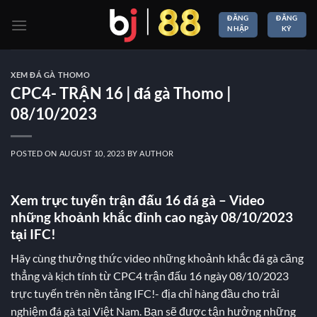
Skip
ĐĂNG
ĐĂNG
to
NHẬP
KÝ
content
XEM ĐÁ GÀ THOMO
CPC4- TRẬN 16 | đá gà Thomo |
08/10/2023
POSTED ON
AUGUST 10, 2023
BY
AUTHOR
Xem trực tuyến trận đấu 16 đá gà – Video
những khoảnh khắc đỉnh cao ngày 08/10/2023
tại IFC!
Hãy cùng thưởng thức video những khoảnh khắc đá gà căng
thẳng và kịch tính từ CPC4 trận đấu 16 ngày 08/10/2023
trực tuyến trên nền tảng IFC!- địa chỉ hàng đầu cho trải
nghiệm đá gà tại Việt Nam. Bạn sẽ được tận hưởng những