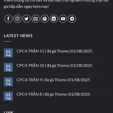
gà hấp dẫn ngay hôm nay!
LATEST NEWS
CPC4-TRẬN 11 | đá gà Thomo |01/08/2025
01
Aug
CPC4-TRẬN 10 | đá gà Thomo |01/08/2025
01
Aug
CPC4-TRẬN 9 | đá gà Thomo |01/08/2025
01
Aug
CPC4-TRẬN 8 | đá gà Thomo |01/08/2025
01
Aug
LINK