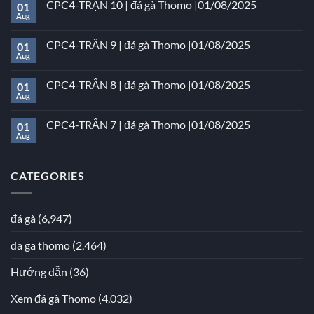
CPC4-TRẬN 10 | đá gà Thomo |01/08/2025
01
Aug
CPC4-TRẬN 9 | đá gà Thomo |01/08/2025
01
Aug
CPC4-TRẬN 8 | đá gà Thomo |01/08/2025
01
Aug
CPC4-TRẬN 7 | đá gà Thomo |01/08/2025
01
Aug
CATEGORIES
đá gà
(6,947)
da ga thomo
(2,464)
Hướng dẫn
(36)
Xem đá gà Thomo
(4,032)