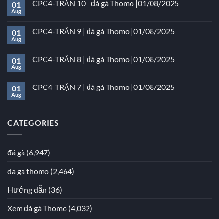
CPC4-TRẬN 10 | đá gà Thomo |01/08/2025
01
Aug
CPC4-TRẬN 9 | đá gà Thomo |01/08/2025
01
Aug
CPC4-TRẬN 8 | đá gà Thomo |01/08/2025
01
Aug
CPC4-TRẬN 7 | đá gà Thomo |01/08/2025
01
Aug
CATEGORIES
đá gà
(6,947)
da ga thomo
(2,464)
Hướng dẫn
(36)
Xem đá gà Thomo
(4,032)