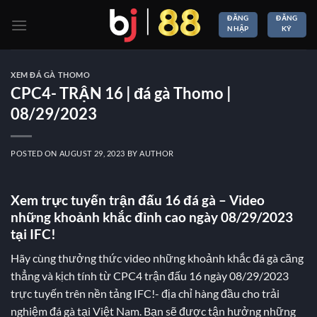
Skip
ĐĂNG
ĐĂNG
to
NHẬP
KÝ
content
XEM ĐÁ GÀ THOMO
CPC4- TRẬN 16 | đá gà Thomo |
08/29/2023
POSTED ON
AUGUST 29, 2023
BY
AUTHOR
Xem trực tuyến trận đấu 16 đá gà – Video
những khoảnh khắc đỉnh cao ngày 08/29/2023
tại IFC!
Hãy cùng thưởng thức video những khoảnh khắc đá gà căng
thẳng và kịch tính từ CPC4 trận đấu 16 ngày 08/29/2023
trực tuyến trên nền tảng IFC!- địa chỉ hàng đầu cho trải
nghiệm đá gà tại Việt Nam. Bạn sẽ được tận hưởng những