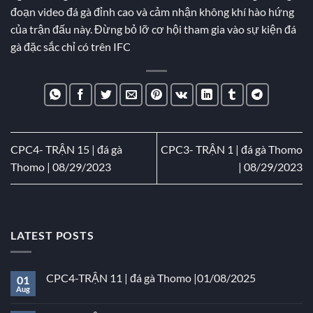
đoạn video đá gà đỉnh cao và cảm nhận không khí hào hứng
của trận đấu này. Đừng bỏ lỡ cơ hội tham gia vào sự kiện đá
gà đặc sắc chỉ có trên IFC
CPC4- TRẬN 15 | đá gà
CPC3- TRẬN 1 | đá gà Thomo
Thomo | 08/29/2023
| 08/29/2023
LATEST POSTS
CPC4-TRẬN 11 | đá gà Thomo |01/08/2025
01
Aug