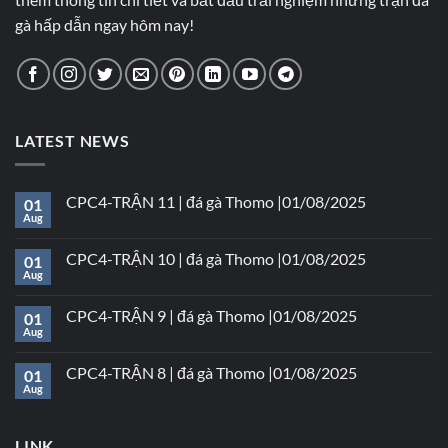
gà hấp dẫn ngay hôm nay!
LATEST NEWS
CPC4-TRẬN 11 | đá gà Thomo |01/08/2025
01
Aug
CPC4-TRẬN 10 | đá gà Thomo |01/08/2025
01
Aug
CPC4-TRẬN 9 | đá gà Thomo |01/08/2025
01
Aug
CPC4-TRẬN 8 | đá gà Thomo |01/08/2025
01
Aug
LINK