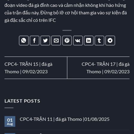
đoạn video đá gà đỉnh cao và cảm nhận không khí hào hứng
của trận đấu này. Đừng bỏ lỡ cơ hội tham gia vào sự kiện đá
gà đặc sắc chỉ có trên IFC
CPC4- TRẬN 15 | đá gà
CPC4- TRẬN 17 | đá gà
Thomo | 09/02/2023
Thomo | 09/02/2023
LATEST POSTS
CPC4-TRẬN 11 | đá gà Thomo |01/08/2025
01
Aug