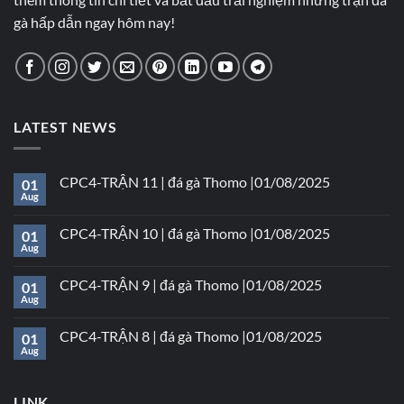
gà hấp dẫn ngay hôm nay!
LATEST NEWS
CPC4-TRẬN 11 | đá gà Thomo |01/08/2025
01
Aug
CPC4-TRẬN 10 | đá gà Thomo |01/08/2025
01
Aug
CPC4-TRẬN 9 | đá gà Thomo |01/08/2025
01
Aug
CPC4-TRẬN 8 | đá gà Thomo |01/08/2025
01
Aug
LINK