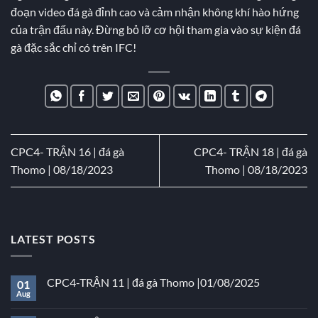
đoạn video đá gà đỉnh cao và cảm nhận không khí hào hứng
của trận đấu này. Đừng bỏ lỡ cơ hội tham gia vào sự kiện đá
gà đặc sắc chỉ có trên IFC!
CPC4- TRẬN 16 | đá gà
CPC4- TRẬN 18 | đá gà
Thomo | 08/18/2023
Thomo | 08/18/2023
LATEST POSTS
CPC4-TRẬN 11 | đá gà Thomo |01/08/2025
01
Aug