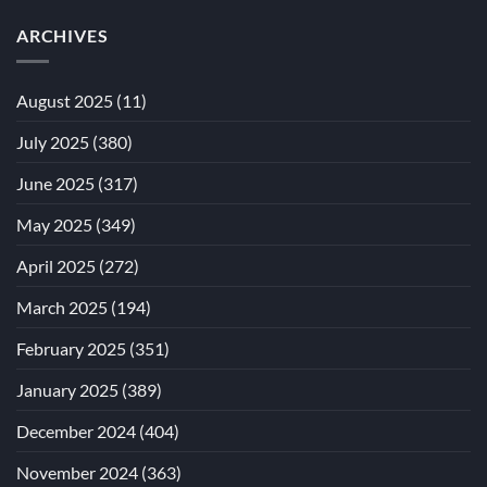
ARCHIVES
August 2025
(11)
July 2025
(380)
June 2025
(317)
May 2025
(349)
April 2025
(272)
March 2025
(194)
February 2025
(351)
January 2025
(389)
December 2024
(404)
November 2024
(363)