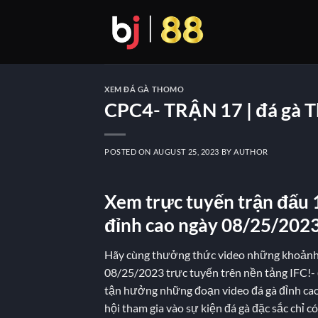
Skip
to
content
XEM ĐÁ GÀ THOMO
CPC4- TRẬN 17 | đá gà 
POSTED ON
AUGUST 25, 2023
BY
AUTHOR
Xem trực tuyến trận đấu 
đỉnh cao ngày 08/25/2023 
Hãy cùng thưởng thức video những khoảnh k
08/25/2023 trực tuyến trên nền tảng IFC!- 
tận hưởng những đoạn video đá gà đỉnh cao
hội tham gia vào sự kiện đá gà đặc sắc chỉ có