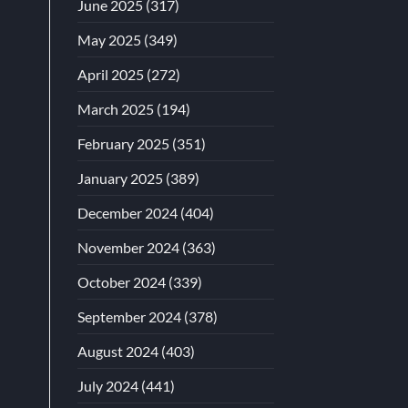
June 2025
(317)
May 2025
(349)
April 2025
(272)
March 2025
(194)
February 2025
(351)
January 2025
(389)
December 2024
(404)
November 2024
(363)
October 2024
(339)
September 2024
(378)
August 2024
(403)
July 2024
(441)