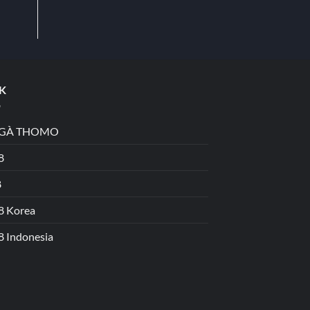
NK
 GÀ THOMO
8
8
8 Korea
8 Indonesia