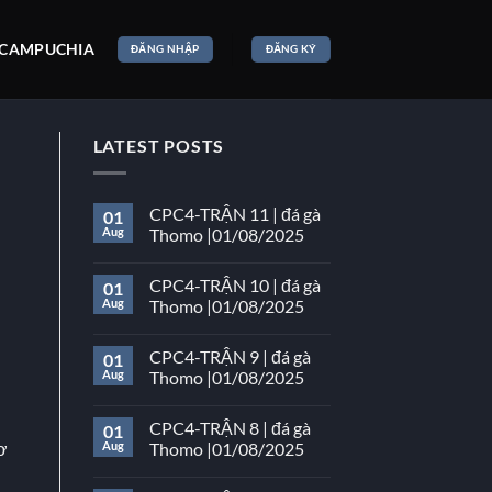
 CAMPUCHIA
ĐĂNG NHẬP
ĐĂNG KÝ
LATEST POSTS
CPC4-TRẬN 11 | đá gà
01
Aug
Thomo |01/08/2025
CPC4-TRẬN 10 | đá gà
01
Aug
Thomo |01/08/2025
CPC4-TRẬN 9 | đá gà
01
Aug
Thomo |01/08/2025
CPC4-TRẬN 8 | đá gà
01
Aug
Thomo |01/08/2025
ơ