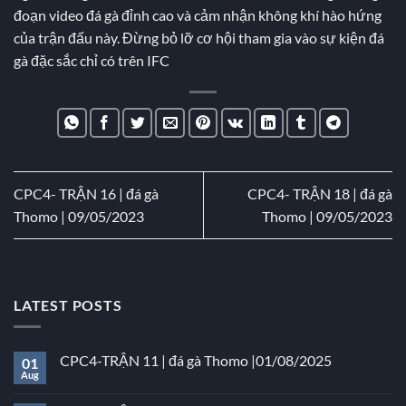
đoạn video đá gà đỉnh cao và cảm nhận không khí hào hứng
của trận đấu này. Đừng bỏ lỡ cơ hội tham gia vào sự kiện đá
gà đặc sắc chỉ có trên IFC
CPC4- TRẬN 16 | đá gà
CPC4- TRẬN 18 | đá gà
Thomo | 09/05/2023
Thomo | 09/05/2023
LATEST POSTS
CPC4-TRẬN 11 | đá gà Thomo |01/08/2025
01
Aug