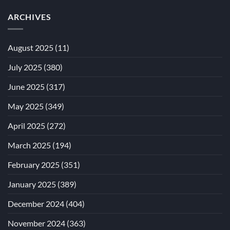
ARCHIVES
August 2025
(11)
July 2025
(380)
June 2025
(317)
May 2025
(349)
April 2025
(272)
March 2025
(194)
February 2025
(351)
January 2025
(389)
December 2024
(404)
November 2024
(363)