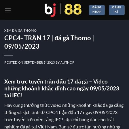
Skip
ĐĂNG
ĐĂNG
to
NHẬP
KÝ
content
XEM ĐÁ GÀ THOMO
CPC4- TRẬN 17 | đá gà Thomo |
09/05/2023
POSTED ON
SEPTEMBER 5, 2023
BY
AUTHOR
Xem trực tuyến trận đấu 17 đá gà – Video
những khoảnh khắc đỉnh cao ngày 09/05/2023
tại IFC!
Hãy cùng thưởng thức video những khoảnh khắc đá gà căng
thẳng và kịch tính từ CPC4 trận đấu 17 ngày 09/05/2023
trực tuyến trên nền tảng IFC!- địa chỉ hàng đầu cho trải
nghiệm đá gà tại Việt Nam. Bạn sẽ được tận hưởng những