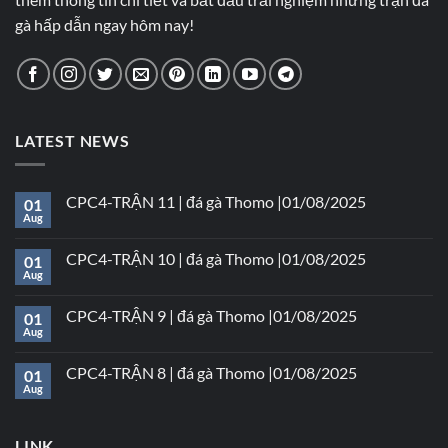
gà hấp dẫn ngay hôm nay!
LATEST NEWS
CPC4-TRẬN 11 | đá gà Thomo |01/08/2025
01
Aug
CPC4-TRẬN 10 | đá gà Thomo |01/08/2025
01
Aug
CPC4-TRẬN 9 | đá gà Thomo |01/08/2025
01
Aug
CPC4-TRẬN 8 | đá gà Thomo |01/08/2025
01
Aug
LINK