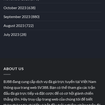
October 2023
(638)
September 2023
(880)
August 2023
(722)
July 2023
(28)
ABOUT US
BJ88 đang cung cấp dịch vụ đá gà trực tuyến tại Việt Nam
thông qua trang web SV388. Bạn có thể tham gia các trận
đấu đá gà trực tiếp và đặt cược để có cơ hội giành chiến
thắng lớn. Hãy truy cập trang web của chúng tôi để biết
thêm thông tin chi tiết và bắt đầu trải nghiệm những trận đá