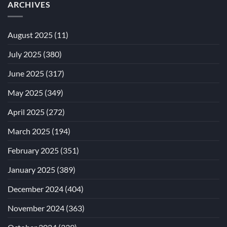
ARCHIVES
August 2025
(11)
July 2025
(380)
June 2025
(317)
May 2025
(349)
April 2025
(272)
March 2025
(194)
February 2025
(351)
January 2025
(389)
December 2024
(404)
November 2024
(363)