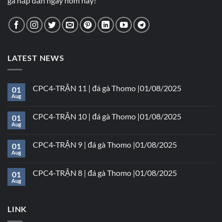
gà hấp dẫn ngay hôm nay!
LATEST NEWS
CPC4-TRẬN 11 | đá gà Thomo |01/08/2025
01
Aug
CPC4-TRẬN 10 | đá gà Thomo |01/08/2025
01
Aug
CPC4-TRẬN 9 | đá gà Thomo |01/08/2025
01
Aug
CPC4-TRẬN 8 | đá gà Thomo |01/08/2025
01
Aug
LINK