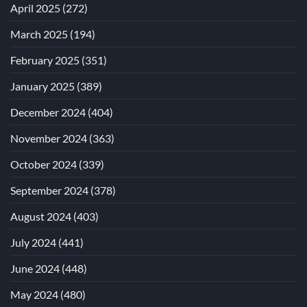
April 2025
(272)
March 2025
(194)
February 2025
(351)
January 2025
(389)
December 2024
(404)
November 2024
(363)
October 2024
(339)
September 2024
(378)
August 2024
(403)
July 2024
(441)
June 2024
(448)
May 2024
(480)