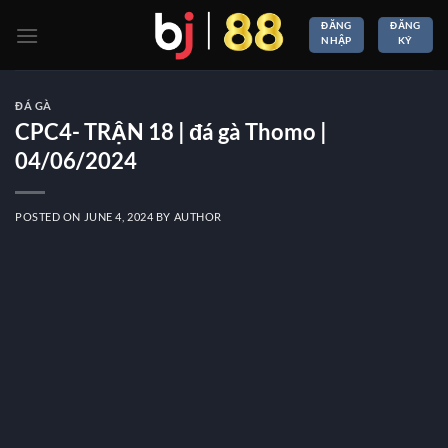
Skip
ĐĂNG
ĐĂNG
to
NHẬP
KÝ
content
ĐÁ GÀ
CPC4- TRẬN 18 | đá gà Thomo |
04/06/2024
POSTED ON
JUNE 4, 2024
BY
AUTHOR