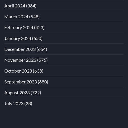
April 2024
(384)
March 2024
(548)
February 2024
(423)
January 2024
(650)
December 2023
(654)
November 2023
(575)
October 2023
(638)
September 2023
(880)
August 2023
(722)
July 2023
(28)