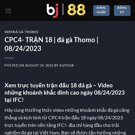
Skip
ĐĂNG
ĐĂNG
to
NHẬP
KÝ
content
XEM ĐÁ GÀ THOMO
CPC4- TRẬN 18 | đá gà Thomo |
08/24/2023
POSTED ON
AUGUST 24, 2023
BY
AUTHOR
Xem trực tuyến trận đấu 18 đá gà – Video
những khoảnh khắc đỉnh cao ngày 08/24/2023
tại IFC!
Hãy cùng thưởng thức video những khoảnh khắc đá gà căng
thẳng và kịch tính từ CPC4 trận đấu 18 ngày 08/24/2023
trực tuyến trên nền tảng IFC!- địa chỉ hàng đầu cho trải
nghiệm đá gà tại Việt Nam. Bạn sẽ được tận hưởng những