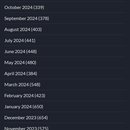
October 2024
(339)
September 2024
(378)
August 2024
(403)
July 2024
(441)
June 2024
(448)
May 2024
(480)
April 2024
(384)
March 2024
(548)
February 2024
(423)
January 2024
(650)
December 2023
(654)
November 2023
(575)