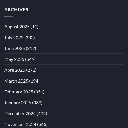
ARCHIVES
August 2025
(11)
July 2025
(380)
June 2025
(317)
May 2025
(349)
April 2025
(272)
March 2025
(194)
February 2025
(351)
January 2025
(389)
December 2024
(404)
November 2024
(363)