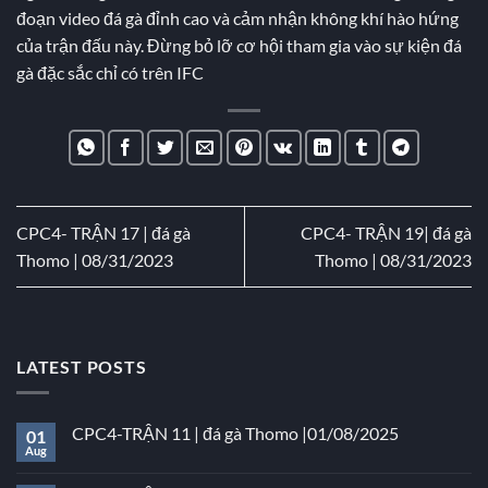
đoạn video đá gà đỉnh cao và cảm nhận không khí hào hứng
của trận đấu này. Đừng bỏ lỡ cơ hội tham gia vào sự kiện đá
gà đặc sắc chỉ có trên IFC
CPC4- TRẬN 17 | đá gà
CPC4- TRẬN 19| đá gà
Thomo | 08/31/2023
Thomo | 08/31/2023
LATEST POSTS
CPC4-TRẬN 11 | đá gà Thomo |01/08/2025
01
Aug