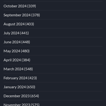
October 2024
(339)
September 2024
(378)
August 2024
(403)
July 2024
(441)
June 2024
(448)
May 2024
(480)
April 2024
(384)
March 2024
(548)
February 2024
(423)
January 2024
(650)
December 2023
(654)
November 2023
(575)