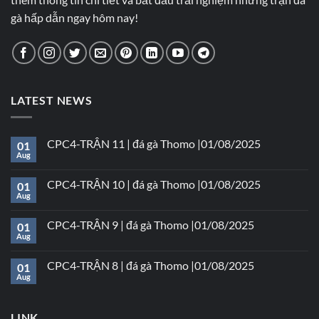
gà hấp dẫn ngay hôm nay!
LATEST NEWS
CPC4-TRẬN 11 | đá gà Thomo |01/08/2025
01
Aug
CPC4-TRẬN 10 | đá gà Thomo |01/08/2025
01
Aug
CPC4-TRẬN 9 | đá gà Thomo |01/08/2025
01
Aug
CPC4-TRẬN 8 | đá gà Thomo |01/08/2025
01
Aug
LINK