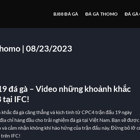
BJ88 ĐÁ GÀ
ĐÁ GÀ THOMO
ĐÁ GÀ
Thomo | 08/23/2023
19 đá gà – Video những khoảnh khắc
tại IFC!
hắc đá gà căng thẳng và kịch tính từ CPC4 trận đấu 19 ngày
địa chỉ hàng đầu cho trải nghiệm đá gà tại Việt Nam. Bạn sẽ được
 và cảm nhận không khí hào hứng của trận đấu này. Đừng bỏ lỡ c
 trên IFC!