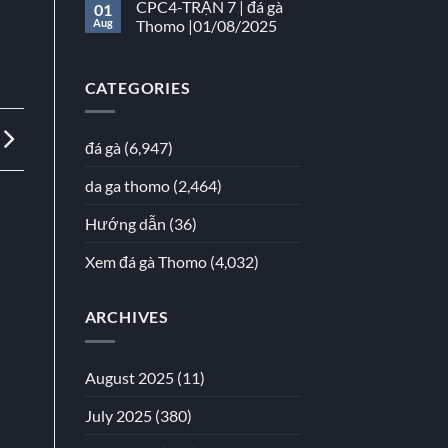
CPC4-TRẬN 7 | đá gà
01
Aug
Thomo |01/08/2025
CATEGORIES
đá gà
(6,947)
da ga thomo
(2,464)
Hướng dẫn
(36)
Xem đá gà Thomo
(4,032)
ARCHIVES
August 2025
(11)
July 2025
(380)