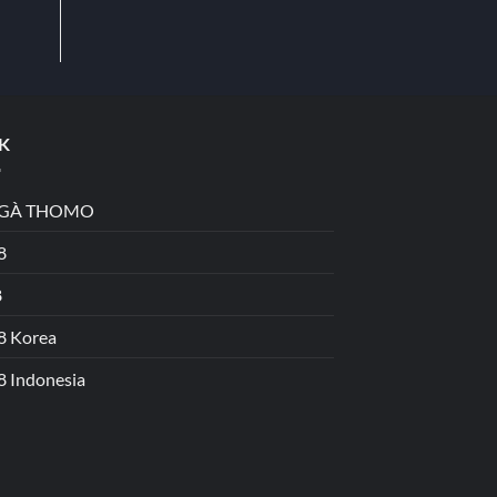
NK
 GÀ THOMO
8
8
8 Korea
8 Indonesia