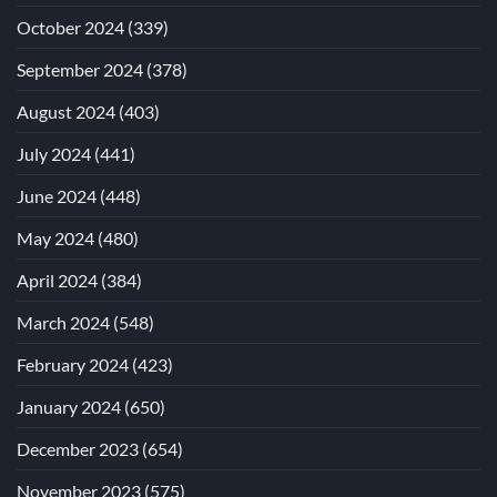
October 2024
(339)
September 2024
(378)
August 2024
(403)
July 2024
(441)
June 2024
(448)
May 2024
(480)
April 2024
(384)
March 2024
(548)
February 2024
(423)
January 2024
(650)
December 2023
(654)
November 2023
(575)