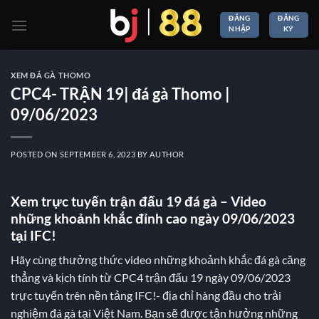
Skip
ĐĂNG
ĐĂNG
to
NHẬP
KÝ
content
XEM ĐÁ GÀ THOMO
CPC4- TRẬN 19| đá gà Thomo |
09/06/2023
POSTED ON
SEPTEMBER 6, 2023
BY
AUTHOR
Xem trực tuyến trận đấu 19 đá gà – Video
những khoảnh khắc đỉnh cao ngày 09/06/2023
tại IFC!
Hãy cùng thưởng thức video những khoảnh khắc đá gà căng
thẳng và kịch tính từ CPC4 trận đấu 19 ngày 09/06/2023
trực tuyến trên nền tảng IFC!- địa chỉ hàng đầu cho trải
nghiệm đá gà tại Việt Nam. Bạn sẽ được tận hưởng những