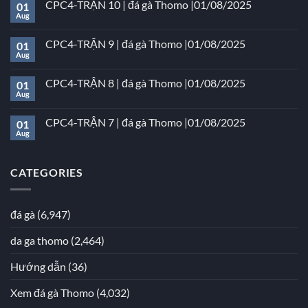
CPC4-TRẬN 10 | đá gà Thomo |01/08/2025
01
Aug
CPC4-TRẬN 9 | đá gà Thomo |01/08/2025
01
Aug
CPC4-TRẬN 8 | đá gà Thomo |01/08/2025
01
Aug
CPC4-TRẬN 7 | đá gà Thomo |01/08/2025
01
Aug
CATEGORIES
đá gà
(6,947)
da ga thomo
(2,464)
Hướng dẫn
(36)
Xem đá gà Thomo
(4,032)