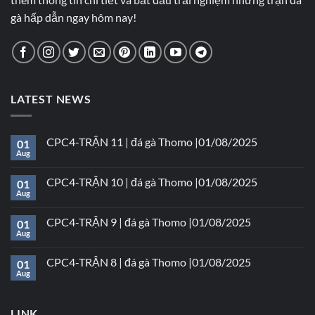
gà hấp dẫn ngay hôm nay!
LATEST NEWS
CPC4-TRẬN 11 | đá gà Thomo |01/08/2025
01
Aug
CPC4-TRẬN 10 | đá gà Thomo |01/08/2025
01
Aug
CPC4-TRẬN 9 | đá gà Thomo |01/08/2025
01
Aug
CPC4-TRẬN 8 | đá gà Thomo |01/08/2025
01
Aug
LINK