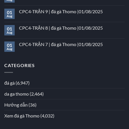
CPC4-TRẬN 9 | đá gà Thomo |01/08/2025
01
Aug
CPC4-TRẬN 8 | đá gà Thomo |01/08/2025
01
Aug
CPC4-TRẬN 7 | đá gà Thomo |01/08/2025
01
Aug
CATEGORIES
đá gà
(6,947)
da ga thomo
(2,464)
Hướng dẫn
(36)
Xem đá gà Thomo
(4,032)