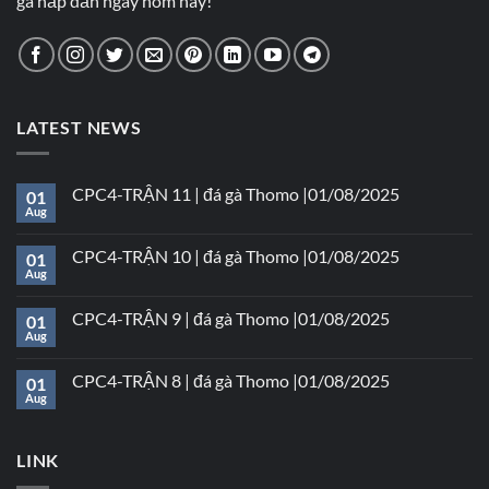
gà hấp dẫn ngay hôm nay!
LATEST NEWS
CPC4-TRẬN 11 | đá gà Thomo |01/08/2025
01
Aug
CPC4-TRẬN 10 | đá gà Thomo |01/08/2025
01
Aug
CPC4-TRẬN 9 | đá gà Thomo |01/08/2025
01
Aug
CPC4-TRẬN 8 | đá gà Thomo |01/08/2025
01
Aug
LINK