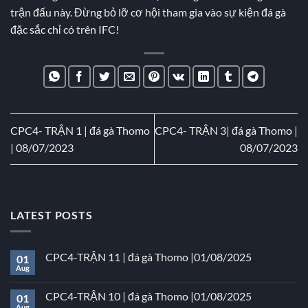
trận đấu này. Đừng bỏ lỡ cơ hội tham gia vào sự kiện đá gà
đặc sắc chỉ có trên IFC!
CPC4- TRẬN 1 | đá gà Thomo
CPC4- TRẬN 3| đá gà Thomo |
| 08/07/2023
08/07/2023
LATEST POSTS
CPC4-TRẬN 11 | đá gà Thomo |01/08/2025
01
Aug
CPC4-TRẬN 10 | đá gà Thomo |01/08/2025
01
Aug