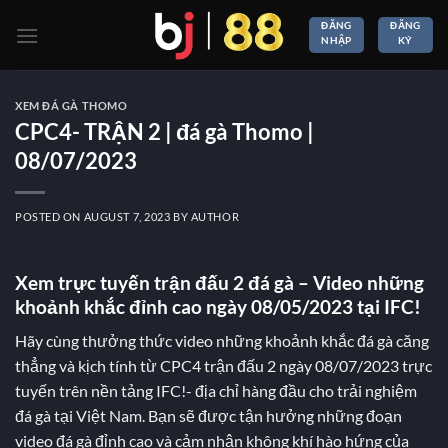
Skip
ĐĂNG
ĐĂNG
to
NHẬP
KÝ
content
XEM ĐÁ GÀ THOMO
CPC4- TRẬN 2 | đá gà Thomo |
08/07/2023
POSTED ON
AUGUST 7, 2023
BY
AUTHOR
Xem trực tuyến trận đấu 2 đá gà – Video những
khoảnh khắc đỉnh cao ngày 08/05/2023 tại IFC!
Hãy cùng thưởng thức video những khoảnh khắc đá gà căng
thẳng và kịch tính từ CPC4 trận đấu 2 ngày 08/07/2023 trực
tuyến trên nền tảng IFC!- địa chỉ hàng đầu cho trải nghiệm
đá gà tại Việt Nam. Bạn sẽ được tận hưởng những đoạn
video đá gà đỉnh cao và cảm nhận không khí hào hứng của