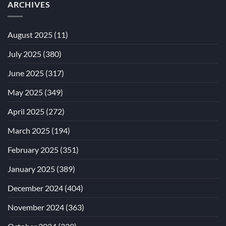
ARCHIVES
August 2025
(11)
July 2025
(380)
June 2025
(317)
May 2025
(349)
April 2025
(272)
March 2025
(194)
February 2025
(351)
January 2025
(389)
December 2024
(404)
November 2024
(363)