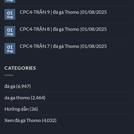
CPC4-TRẬN 9 | đá gà Thomo |01/08/2025
01
Aug
CPC4-TRẬN 8 | đá gà Thomo |01/08/2025
01
Aug
CPC4-TRẬN 7 | đá gà Thomo |01/08/2025
01
Aug
CATEGORIES
đá gà
(6,947)
da ga thomo
(2,464)
Hướng dẫn
(36)
Xem đá gà Thomo
(4,032)