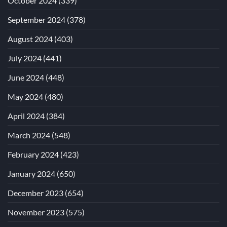
October 2024
(339)
September 2024
(378)
August 2024
(403)
July 2024
(441)
June 2024
(448)
May 2024
(480)
April 2024
(384)
March 2024
(548)
February 2024
(423)
January 2024
(650)
December 2023
(654)
November 2023
(575)