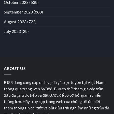
October 2023
(638)
September 2023
(880)
August 2023
(722)
July 2023
(28)
ABOUT US
BJ88 đang cung cấp dịch vụ đá gà trực tuyến tại Việt Nam
thông qua trang web SV388. Bạn có thể tham gia các trận
đấu đá gà trực tiếp và đặt cược để có cơ hội giành chiến
thắng lớn. Hãy truy cập trang web của chúng tôi để biết
thêm thông tin chi tiết và bắt đầu trải nghiệm những trận đá