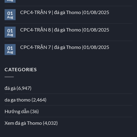
CPC4-TRẬN 9 | đá gà Thomo |01/08/2025
01
Aug
CPC4-TRẬN 8 | đá gà Thomo |01/08/2025
01
Aug
CPC4-TRẬN 7 | đá gà Thomo |01/08/2025
01
Aug
CATEGORIES
đá gà
(6,947)
da ga thomo
(2,464)
Hướng dẫn
(36)
Xem đá gà Thomo
(4,032)