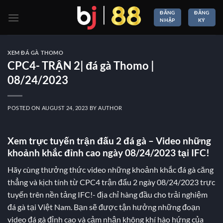
Skip
ĐĂNG
ĐĂNG
to
NHẬP
KÝ
content
XEM ĐÁ GÀ THOMO
CPC4- TRẬN 2| đá gà Thomo |
08/24/2023
POSTED ON
AUGUST 24, 2023
BY
AUTHOR
Xem trực tuyến trận đấu 2 đá gà – Video những
khoảnh khắc đỉnh cao ngày 08/24/2023 tại IFC!
Hãy cùng thưởng thức video những khoảnh khắc đá gà căng
thẳng và kịch tính từ CPC4 trận đấu 2 ngày 08/24/2023 trực
tuyến trên nền tảng IFC!- địa chỉ hàng đầu cho trải nghiệm
đá gà tại Việt Nam. Bạn sẽ được tận hưởng những đoạn
video đá gà đỉnh cao và cảm nhận không khí hào hứng của