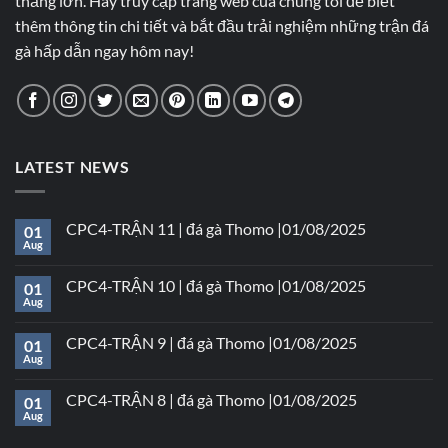
thắng lớn. Hãy truy cập trang web của chúng tôi để biết
thêm thông tin chi tiết và bắt đầu trải nghiệm những trận đá
gà hấp dẫn ngay hôm nay!
LATEST NEWS
CPC4-TRẬN 11 | đá gà Thomo |01/08/2025
01
Aug
CPC4-TRẬN 10 | đá gà Thomo |01/08/2025
01
Aug
CPC4-TRẬN 9 | đá gà Thomo |01/08/2025
01
Aug
CPC4-TRẬN 8 | đá gà Thomo |01/08/2025
01
Aug