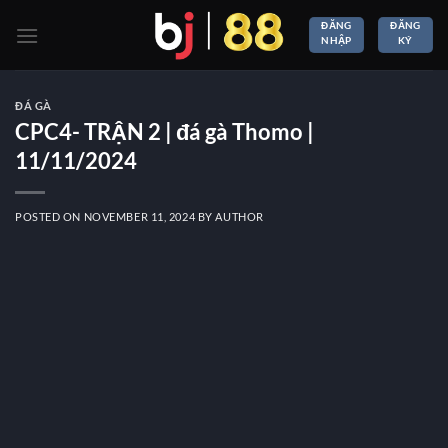
Skip
ĐĂNG
ĐĂNG
to
NHẬP
KÝ
content
ĐÁ GÀ
CPC4- TRẬN 2 | đá gà Thomo |
11/11/2024
POSTED ON
NOVEMBER 11, 2024
BY
AUTHOR