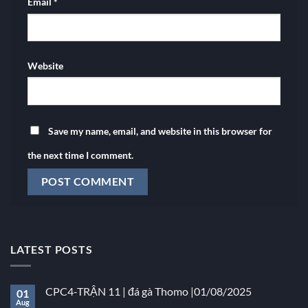
Email
*
Website
Save my name, email, and website in this browser for
the next time I comment.
LATEST POSTS
CPC4-TRẬN 11 | đá gà Thomo |01/08/2025
01
Aug