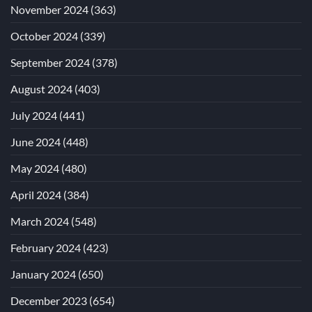
November 2024
(363)
October 2024
(339)
September 2024
(378)
August 2024
(403)
July 2024
(441)
June 2024
(448)
May 2024
(480)
April 2024
(384)
March 2024
(548)
February 2024
(423)
January 2024
(650)
December 2023
(654)