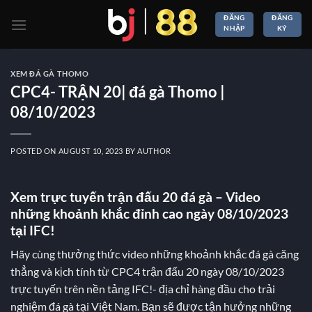
Skip
ĐĂNG
ĐĂNG
to
NHẬP
KÝ
content
XEM ĐÁ GÀ THOMO
CPC4- TRẬN 20| đá gà Thomo |
08/10/2023
POSTED ON
AUGUST 10, 2023
BY
AUTHOR
Xem trực tuyến trận đấu 20 đá gà – Video
những khoảnh khắc đỉnh cao ngày 08/10/2023
tại IFC!
Hãy cùng thưởng thức video những khoảnh khắc đá gà căng
thẳng và kịch tính từ CPC4 trận đấu 20 ngày 08/10/2023
trực tuyến trên nền tảng IFC!- địa chỉ hàng đầu cho trải
nghiệm đá gà tại Việt Nam. Bạn sẽ được tận hưởng những