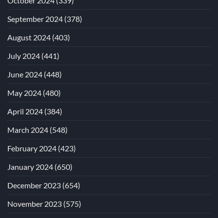
October 2024
(339)
September 2024
(378)
August 2024
(403)
July 2024
(441)
June 2024
(448)
May 2024
(480)
April 2024
(384)
March 2024
(548)
February 2024
(423)
January 2024
(650)
December 2023
(654)
November 2023
(575)