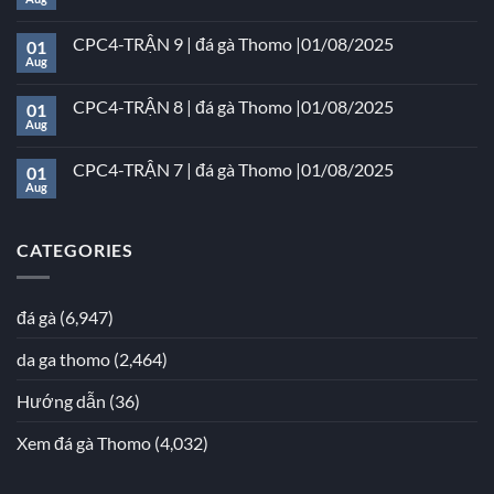
CPC4-TRẬN 9 | đá gà Thomo |01/08/2025
01
Aug
CPC4-TRẬN 8 | đá gà Thomo |01/08/2025
01
Aug
CPC4-TRẬN 7 | đá gà Thomo |01/08/2025
01
Aug
CATEGORIES
đá gà
(6,947)
da ga thomo
(2,464)
Hướng dẫn
(36)
Xem đá gà Thomo
(4,032)