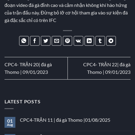
đoạn video đá gà đỉnh cao và cảm nhận không khí hào hứng
của trận đấu này. Đừng bỏ lỡ cơ hội tham gia vào sự kiện đá
gà đặc sắc chỉ có trên IFC
CPC4- TRẬN 20| đá gà
CPC4- TRẬN 22| đá gà
Thomo | 09/01/2023
Thomo | 09/01/2023
LATEST POSTS
CPC4-TRẬN 11 | đá gà Thomo |01/08/2025
01
Aug