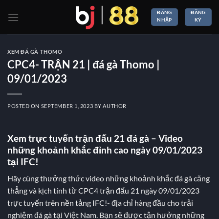
Skip
ĐĂNG
ĐĂNG
to
NHẬP
KÝ
content
XEM ĐÁ GÀ THOMO
CPC4- TRẬN 21 | đá gà Thomo |
09/01/2023
POSTED ON
SEPTEMBER 1, 2023
BY
AUTHOR
Xem trực tuyến trận đấu 21 đá gà – Video
những khoảnh khắc đỉnh cao ngày 09/01/2023
tại IFC!
Hãy cùng thưởng thức video những khoảnh khắc đá gà căng
thẳng và kịch tính từ CPC4 trận đấu 21 ngày 09/01/2023
trực tuyến trên nền tảng IFC!- địa chỉ hàng đầu cho trải
nghiệm đá gà tại Việt Nam. Bạn sẽ được tận hưởng những