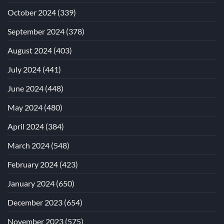
October 2024
(339)
September 2024
(378)
August 2024
(403)
July 2024
(441)
June 2024
(448)
May 2024
(480)
April 2024
(384)
March 2024
(548)
February 2024
(423)
January 2024
(650)
December 2023
(654)
November 2023
(575)