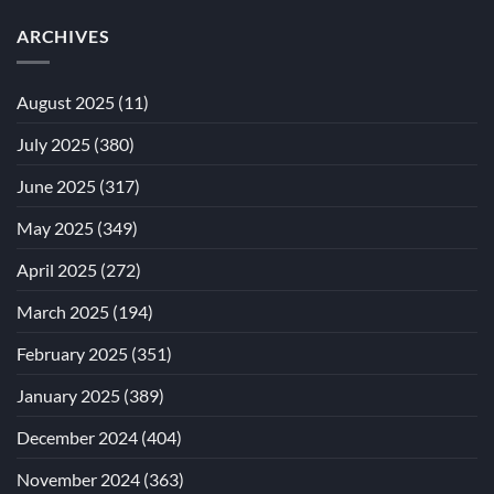
ARCHIVES
August 2025
(11)
July 2025
(380)
June 2025
(317)
May 2025
(349)
April 2025
(272)
March 2025
(194)
February 2025
(351)
January 2025
(389)
December 2024
(404)
November 2024
(363)