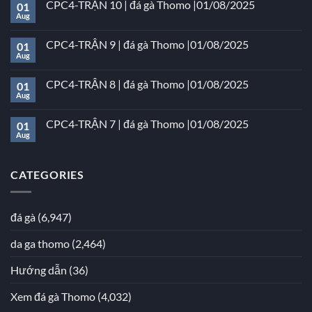
CPC4-TRẬN 10 | đá gà Thomo |01/08/2025
01
Aug
CPC4-TRẬN 9 | đá gà Thomo |01/08/2025
01
Aug
CPC4-TRẬN 8 | đá gà Thomo |01/08/2025
01
Aug
CPC4-TRẬN 7 | đá gà Thomo |01/08/2025
01
Aug
CATEGORIES
đá gà
(6,947)
da ga thomo
(2,464)
Hướng dẫn
(36)
Xem đá gà Thomo
(4,032)