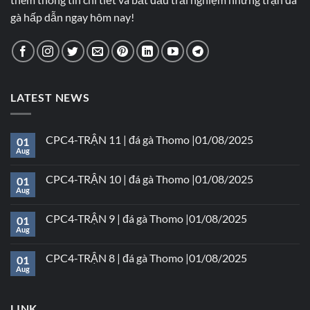
gà hấp dẫn ngay hôm nay!
LATEST NEWS
CPC4-TRẬN 11 | đá gà Thomo |01/08/2025
01
Aug
CPC4-TRẬN 10 | đá gà Thomo |01/08/2025
01
Aug
CPC4-TRẬN 9 | đá gà Thomo |01/08/2025
01
Aug
CPC4-TRẬN 8 | đá gà Thomo |01/08/2025
01
Aug
LINK