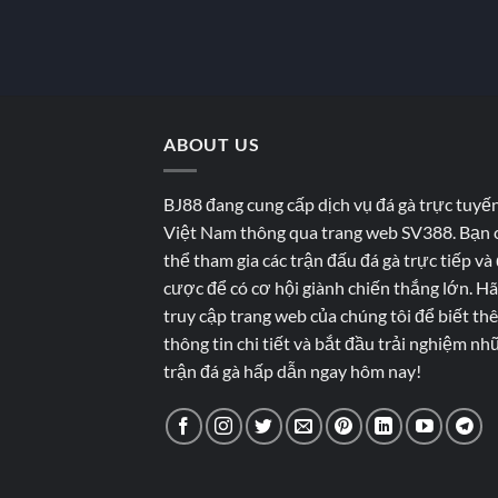
ABOUT US
BJ88 đang cung cấp dịch vụ đá gà trực tuyến
Việt Nam thông qua trang web SV388. Bạn 
thể tham gia các trận đấu đá gà trực tiếp và
cược để có cơ hội giành chiến thắng lớn. H
truy cập trang web của chúng tôi để biết th
thông tin chi tiết và bắt đầu trải nghiệm n
trận đá gà hấp dẫn ngay hôm nay!