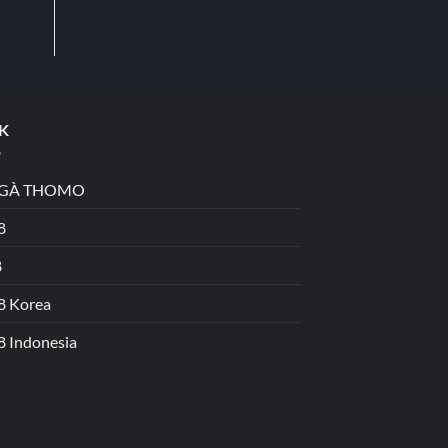
NK
 GÀ THOMO
8
8
8 Korea
8 Indonesia