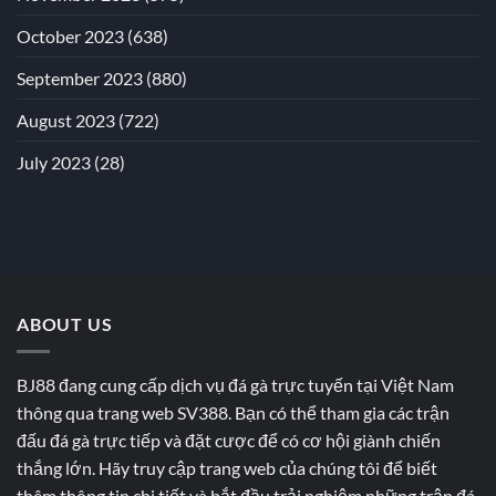
October 2023
(638)
September 2023
(880)
August 2023
(722)
July 2023
(28)
ABOUT US
BJ88 đang cung cấp dịch vụ đá gà trực tuyến tại Việt Nam
thông qua trang web SV388. Bạn có thể tham gia các trận
đấu đá gà trực tiếp và đặt cược để có cơ hội giành chiến
thắng lớn. Hãy truy cập trang web của chúng tôi để biết
thêm thông tin chi tiết và bắt đầu trải nghiệm những trận đá